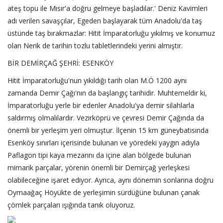
ateş topu ile Mısır'a doğru gelmeye başladılar.' Deniz Kavimleri
adı verilen savaşçılar, Egeden başlayarak tüm Anadolu'da taş
üstünde taş bırakmazlar: Hitit İmparatorluğu yıkılmış ve konumuz
olan Nerik de tarihin tozlu tabletlerindeki yerini almıştır.
BİR DEMİRÇAĞ ŞEHRİ: ESENKÖY
Hitit İmparatorluğu'nun yıkıldığı tarih olan M.Ö 1200 aynı
zamanda Demir Çağı'nın da başlangıç tarihidir. Muhtemeldir ki,
İmparatorluğu yerle bir edenler Anadolu'ya demir silahlarla
saldırmış olmalılardır. Vezirköprü ve çevresi Demir Çağında da
önemli bir yerleşim yeri olmuştur. İlçenin 15 km güneybatısında
Esenköy sınırları içerisinde bulunan ve yöredeki yaygın adıyla
Paflagon tipi kaya mezarını da içine alan bölgede bulunan
mimarik parçalar, yörenin önemli bir Demirçağ yerleşkesi
olabileceğine işaret ediyor. Ayrıca, aynı dönemin sonlarına doğru
Oymaağaç Höyükte de yerleşimin sürdüğüne bulunan çanak
çömlek parçaları ışığında tanık oluyoruz.