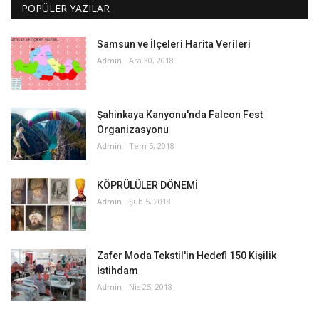
POPÜLER YAZILAR
Samsun ve İlçeleri Harita Verileri
Admin
Ara 30, 2018
Şahinkaya Kanyonu'nda Falcon Fest
Organizasyonu
Admin
Tem 5, 2018
KÖPRÜLÜLER DÖNEMİ
Admin
Şub 5, 2018
Zafer Moda Tekstil'in Hedefi 150 Kişilik
İstihdam
Admin
Nis 25, 2018