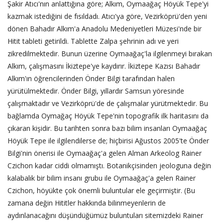
Şakir Atıcı'nın anlattığına göre; Alkım, Oymaağaç Höyük Tepe'yi
kazmak istediğini de fısıldadı. Atıcı'ya göre, Vezirköprü'den yeni
dönen Bahadır Alkım'a Anadolu Medeniyetleri Müzesi'nde bir
Hitit tableti getirildi. Tablette Zalpa şehrinin adı ve yeri
zikredilmektedir. Bunun üzerine Oymaağaç'la ilgilenmeyi bırakan
Alkım, çalışmasını İkiztepe'ye kaydırır. İkiztepe Kazısı Bahadır
Alkım'ın öğrencilerinden Önder Bilgi tarafından halen
yürütülmektedir. Önder Bilgi, yıllardır Samsun yöresinde
çalışmaktadır ve Vezirköprü'de de çalışmalar yürütmektedir. Bu
bağlamda Oymağaç Höyük Tepe'nin topografik ilk haritasını da
çıkaran kişidir. Bu tarihten sonra bazı bilim insanları Oymaağaç
Höyük Tepe ile ilgilendilerse de; hiçbirisi Ağustos 2005'te Önder
Bilgi'nin önerisi ile Oymaağaç'a gelen Alman Arkeolog Rainer
Czichon kadar ciddi olmamıştı. Botanikçisinden jeologuna değin
kalabalık bir bilim insanı grubu ile Oymaağaç'a gelen Rainer
Czichon, höyükte çok önemli buluntular ele geçirmiştir. (Bu
zamana değin Hititler hakkında bilinmeyenlerin de
aydınlanacağını düşündüğümüz buluntuları sitemizdeki Rainer