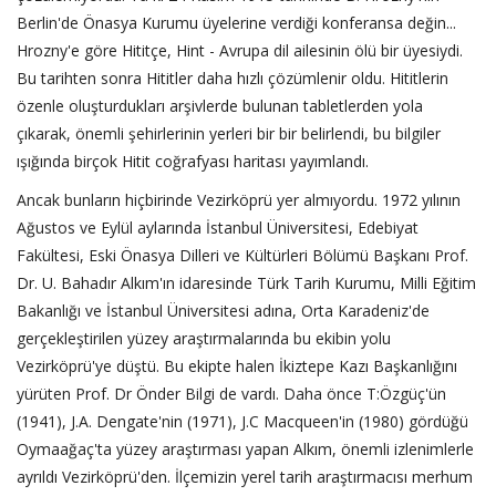
Berlin'de Önasya Kurumu üyelerine verdiği konferansa değin...
Hrozny'e göre Hititçe, Hint - Avrupa dil ailesinin ölü bir üyesiydi.
Bu tarihten sonra Hititler daha hızlı çözümlenir oldu. Hititlerin
özenle oluşturdukları arşivlerde bulunan tabletlerden yola
çıkarak, önemli şehirlerinin yerleri bir bir belirlendi, bu bilgiler
ışığında birçok Hitit coğrafyası haritası yayımlandı.
Ancak bunların hiçbirinde Vezirköprü yer almıyordu. 1972 yılının
Ağustos ve Eylül aylarında İstanbul Üniversitesi, Edebiyat
Fakültesi, Eski Önasya Dilleri ve Kültürleri Bölümü Başkanı Prof.
Dr. U. Bahadır Alkım'ın idaresinde Türk Tarih Kurumu, Milli Eğitim
Bakanlığı ve İstanbul Üniversitesi adına, Orta Karadeniz'de
gerçekleştirilen yüzey araştırmalarında bu ekibin yolu
Vezirköprü'ye düştü. Bu ekipte halen İkiztepe Kazı Başkanlığını
yürüten Prof. Dr Önder Bilgi de vardı. Daha önce T:Özgüç'ün
(1941), J.A. Dengate'nin (1971), J.C Macqueen'in (1980) gördüğü
Oymaağaç'ta yüzey araştırması yapan Alkım, önemli izlenimlerle
ayrıldı Vezirköprü'den. İlçemizin yerel tarih araştırmacısı merhum