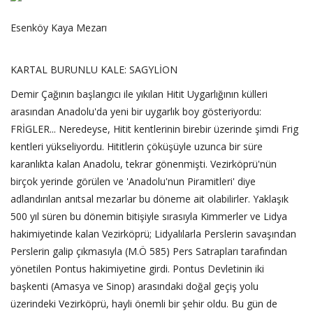
Esenköy Kaya Mezarı
KARTAL BURUNLU KALE: SAGYLİON
Demir Çağının başlangıcı ile yıkılan Hitit Uygarlığının külleri
arasından Anadolu'da yeni bir uygarlık boy gösteriyordu:
FRİGLER... Neredeyse, Hitit kentlerinin birebir üzerinde şimdi Frig
kentleri yükseliyordu. Hititlerin çöküşüyle uzunca bir süre
karanlıkta kalan Anadolu, tekrar gönenmişti. Vezirköprü'nün
birçok yerinde görülen ve 'Anadolu'nun Piramitleri' diye
adlandırılan anıtsal mezarlar bu döneme ait olabilirler. Yaklaşık
500 yıl süren bu dönemin bitişiyle sırasıyla Kimmerler ve Lidya
hakimiyetinde kalan Vezirköprü; Lidyalılarla Perslerin savaşından
Perslerin galip çıkmasıyla (M.Ö 585) Pers Satrapları tarafından
yönetilen Pontus hakimiyetine girdi. Pontus Devletinin iki
başkenti (Amasya ve Sinop) arasındaki doğal geçiş yolu
üzerindeki Vezirköprü, hayli önemli bir şehir oldu. Bu gün de