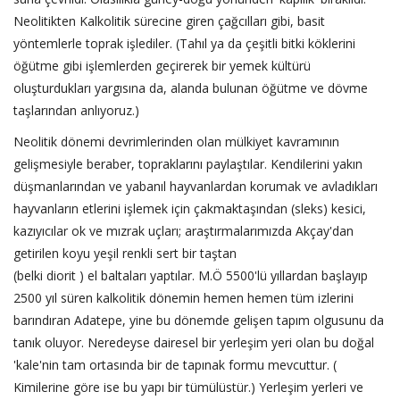
Neolitikten Kalkolitik sürecine giren çağcılları gibi, basit
yöntemlerle toprak işlediler. (Tahıl ya da çeşitli bitki köklerini
öğütme gibi işlemlerden geçirerek bir yemek kültürü
oluşturdukları yargısına da, alanda bulunan öğütme ve dövme
taşlarından anlıyoruz.)
Neolitik dönemi devrimlerinden olan mülkiyet kavramının
gelişmesiyle beraber, topraklarını paylaştılar. Kendilerini yakın
düşmanlarından ve yabanıl hayvanlardan korumak ve avladıkları
hayvanların etlerini işlemek için çakmaktaşından (sleks) kesici,
kazıyıcılar ok ve mızrak uçları; araştırmalarımızda Akçay'dan
getirilen koyu yeşil renkli sert bir taştan
(belki diorit ) el baltaları yaptılar. M.Ö 5500'lü yıllardan başlayıp
2500 yıl süren kalkolitik dönemin hemen hemen tüm izlerini
barındıran Adatepe, yine bu dönemde gelişen tapım olgusunu da
tanık oluyor. Neredeyse dairesel bir yerleşim yeri olan bu doğal
'kale'nin tam ortasında bir de tapınak formu mevcuttur. (
Kimilerine göre ise bu yapı bir tümülüstür.) Yerleşim yerleri ve