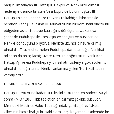
barışını imzalayan III. Hattuşili, Hakpiş ve Nerik kralı olması
nedeniyle uzunca bir süre Vezirköprü'de bulunmuştur. III.
Hattuşili'nin ne kadar süre ile Nerik'te kaldığını bilmemekle
beraber; Kadeş Savaşına III. Muwatalli'nin bir komutanı olarak bu
bölgeden asker toplayıp katıldığını, dönüşte Lawazantiya
şehrinde Puduhepa ile karşılaşıp evlendiğini ve buradan da
Nerik'e döndüğünü biliyoruz. Nerik'te uzunca bir süre kalmış
olmalıdır. Zira, muhtemelen Puduhepa'dan olan oğlu Nerikkaili,
adından da anlaşılacağı üzere Nerik'te doğmuştur. Nerik Kenti,
Hattuşili'yi ve eşi Puduhepa'yı dinsel atmosferiyle çok etkilemiş
olmalıdır ki, oğullarına 'Nerikli' anlamına gelen 'Nerikkaili' adını
vermişlerdir.
DEMİR SİLAHLARLA SALDIRDILAR
Hattuşili 1250 yılına kadar Hitit kralıdır. Bu tarihten sadece 50 yıl
sonra (M.Ö 1200) Hitit tabletleri anlaşılmaz şekilde susuyor.
Mısır'daki Medinet Habu Tapınağı'ndaki yazıta göre; '...Hatti
Ülkesinin hiçbir krallığı bu saldırılara karşı koyamadı. Önlerinde bir