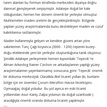
tarım alanları bu formun etrafında merkezden dışarıya doğru
dairesel genişleyerek serpişmiştir. Adatepe doğal bir kale
olduğundan, hemen her dönem önemli bir yerleşke olmuştur.
Muhtemelen maden üretimi de gerçekleştirilmiştir. Bölgede
yapılan yüzey araştırmalarında bunu destekleyen maden ve cüruf
kalıntılarına rastlanmıştır.
Maden kullanımıyla gelişen ve kendine güveni artan yöre
sakinlerinin Tunç Çağı boyunca (3000 - 1200) tepenin kuzey-
doğu eteklerinde yeni bir yerleşke oluşturduğuna tanık oluyoruz.
Şimdiki Adatepe yerleşiminin hemen kıyısındaki 'Tepecik' te
Alman Arkeolog Rainer Czichon ve arkadaşlarının yaptığı yüzey
araştırmalarının yayımlanmamış sonucuna göre 'Tepecik' önemli
bir dokuma merkeziydi. Olasılıkla ilkel ticaret yolları (ki, bunların
bölge için en önemlisi Çorum-Merzifon-Havza-Vezirköprü-
Oymaağaç doğal yoludur. Bu yol ayrıca en eski ticaret
yollarından Asur-Kaniş-Zalpa yolunun da doğal uzantısıdır.)
aracılığıyla önemli oranda dokuma ticareti yapılmıştır.