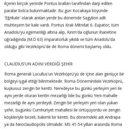
ilçenin birçok yerinde Pontus kralları tarafından darp edilen
paralar bolca bulunmaktadır. Bu gün Kocakaya köyünde
'Eğrikale' olarak anılan yerde bu dönemde Sagylion adlı
muhteşem bir kale vardı. Pontus Kralı Mitridat 6. Eupator, tüm
Anadolu'yu egemenliği altına alıp, Kırım'da oğlunun ihanetine
uğradığında (M.Ö 63) imparatorluk yıkıldı ve tüm Anadolu'da
olduğu gibi Vezirköprü'de de Roma dönemi başlamış oldu.
CLAUDİUS'UN ADINI VERDİĞİ ŞEHİR
Roma generali Lucullus'un Vezirköprü'yü de içine alan genişçe bir
bölgeyi işgal ettiği bilinmektedir. Roma Dönemindeki Vezirköprü,
kuşkusuz zengin bir kentti. Neredeyse bu günkü yerleşim yeri ile
aynı yerde oturan kentin mezarlığı bile bu günkü Yeni mahalle
mezarlığı ile aynı yerdeydi. Zengin bir yerleşim yeri olan yukarı
şehir, bugünkü Cumhuriyet mahallesi ile örtüşüyordu ve zengin
köşkleriyle bezeli, bakımlı bir kentti. Bu dönemdeki adı Andrapa
ya da Neoclaudiopolis olmalıdır. MS 41-54 yılları arasında Roma