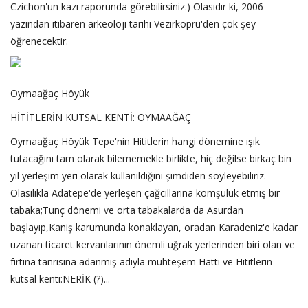
Czichon'un kazı raporunda görebilirsiniz.) Olasıdır ki, 2006
yazından itibaren arkeoloji tarihi Vezirköprü'den çok şey
öğrenecektir.
Oymaağaç Höyük
HİTİTLERİN KUTSAL KENTİ: OYMAAĞAÇ
Oymaağaç Höyük Tepe'nin Hititlerin hangi dönemine ışık
tutacağını tam olarak bilememekle birlikte, hiç değilse birkaç bin
yıl yerleşim yeri olarak kullanıldığını şimdiden söyleyebiliriz.
Olasılıkla Adatepe'de yerleşen çağcıllarına komşuluk etmiş bir
tabaka;Tunç dönemi ve orta tabakalarda da Asurdan
başlayıp,Kaniş karumunda konaklayan, oradan Karadeniz'e kadar
uzanan ticaret kervanlarının önemli uğrak yerlerinden biri olan ve
fırtına tanrısına adanmış adıyla muhteşem Hatti ve Hititlerin
kutsal kenti:NERİK (?)...