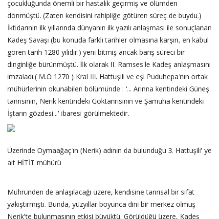
çocukluğunda önemli bir hastalık geçirmiş ve ölümden
dönmüştü. (Zaten kendisini rahipliğe götüren süreç de buydu.)
İktidarının ilk yıllarında dünyanın ilk yazılı anlaşması ile sonuçlanan
Kadeş Savaşı (bu konuda farklı tarihler olmasına karşın, en kabul
gören tarih 1280 yılıdır.) yeni bitmiş ancak barış süreci bir
dinginliğe bürünmüştü. İlk olarak II. Ramses'le Kadeş anlaşmasını
imzaladı.( M.Ö 1270 ) Kral III. Hattuşili ve eşi Puduhepa'nın ortak
mühürlerinin okunabilen bölümünde : '... Arinna kentindeki Güneş
tanrısının, Nerik kentindeki Göktanrısının ve Şamuha kentindeki
İştarın gözdesi...' ibaresi görülmektedir.
Üzerinde Oymaağaç'ın (Nerik) adının da bulunduğu 3. Hattuşili' ye
ait HİTİT mühürü
Mühründen de anlaşılacağı üzere, kendisine tanrısal bir sıfat
yakıştırmıştı. Bunda, yüzyıllar boyunca dini bir merkez olmuş
Nerik'te bulunmasının etkisi büyüktü. Görüldüğü üzere, Kadeş