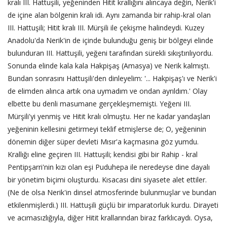
kralı III. Hattuşili, yeğeninden Hitit krallığını alıncaya değin, Nerik'i
de içine alan bölgenin kralı idi. Aynı zamanda bir rahip-kral olan
III. Hattuşili; Hitit kralı III. Mürşili ile çekişme halindeydi. Kuzey
Anadolu'da Nerik'in de içinde bulunduğu geniş bir bölgeyi elinde
bulunduran III. Hattuşili, yeğeni tarafından sürekli sıkıştırılıyordu.
Sonunda elinde kala kala Hakpişaş (Amasya) ve Nerik kalmıştı.
Bundan sonrasını Hattuşili'den dinleyelim: '... Hakpişaş'ı ve Nerik'i
de elimden alınca artık ona uymadım ve ondan ayrıldım.' Olay
elbette bu denli masumane gerçekleşmemişti. Yeğeni III.
Mürşili'yi yenmiş ve Hitit kralı olmuştu. Her ne kadar yandaşları
yeğeninin kellesini getirmeyi teklif etmişlerse de; O, yeğeninin
dönemin diğer süper devleti Mısır'a kaçmasına göz yumdu.
Krallığı eline geçiren III. Hattuşili; kendisi gibi bir Rahip - kral
Pentipşarri'nin kızı olan eşi Puduhepa ile neredeyse dine dayalı
bir yönetim biçimi oluşturdu. Kısacası dini siyasete alet ettiler.
(Ne de olsa Nerik'in dinsel atmosferinde bulunmuşlar ve bundan
etkilenmişlerdi.) III. Hattuşili güçlü bir imparatorluk kurdu. Dirayeti
ve acımasızlığıyla, diğer Hitit krallarından biraz farklıcaydı. Oysa,