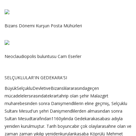
Bizans Dönemi Kurşun Posta Mühürleri
Neoclaudiopolis buluntusu Cam Eserler
SELÇUKLULAR'IN GEDEKARA'SI
BüyükSelçukluDevletiveBizanslılararasındageçen
mücadelelersırasındatekrartahrip olan şehir Malazgirt
muharebesinden sonra Danişmendlilerin eline geçmiş, Selçuklu
Sultanı Mesud'un şehri Danişmendlilerden almasından sonra
Sultan Mesudtarafından1160yılında Gedekarakasabası adıyla
yeniden kurulmuştur. Tarih boyuncabir çok olaylarasahne olan ve
zaman zaman yıkılıp yenidenkurulankasaba Köprülü Mehmet