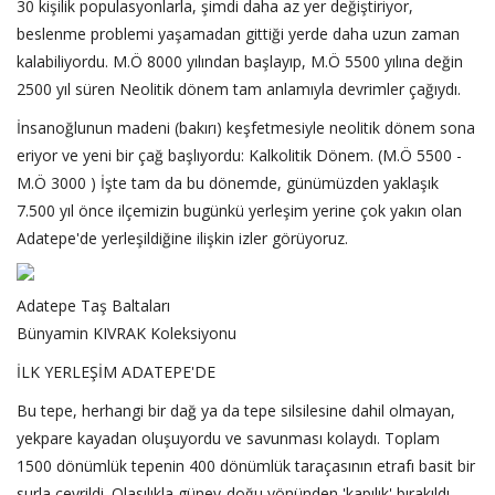
30 kişilik populasyonlarla, şimdi daha az yer değiştiriyor,
beslenme problemi yaşamadan gittiği yerde daha uzun zaman
kalabiliyordu. M.Ö 8000 yılından başlayıp, M.Ö 5500 yılına değin
2500 yıl süren Neolitik dönem tam anlamıyla devrimler çağıydı.
İnsanoğlunun madeni (bakırı) keşfetmesiyle neolitik dönem sona
eriyor ve yeni bir çağ başlıyordu: Kalkolitik Dönem. (M.Ö 5500 -
M.Ö 3000 ) İşte tam da bu dönemde, günümüzden yaklaşık
7.500 yıl önce ilçemizin bugünkü yerleşim yerine çok yakın olan
Adatepe'de yerleşildiğine ilişkin izler görüyoruz.
Adatepe Taş Baltaları
Bünyamin KIVRAK Koleksiyonu
İLK YERLEŞİM ADATEPE'DE
Bu tepe, herhangi bir dağ ya da tepe silsilesine dahil olmayan,
yekpare kayadan oluşuyordu ve savunması kolaydı. Toplam
1500 dönümlük tepenin 400 dönümlük taraçasının etrafı basit bir
surla çevrildi. Olasılıkla güney-doğu yönünden 'kapılık' bırakıldı.