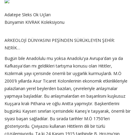
Adatepe Sleks Ok Uçları
Bünyamin KIVRAK Koleksiyonu
ARKEOLOJİ DÜNYASINI PEŞİNDEN SÜRÜKLEYEN ŞEHİR:
NERİK…
Bugün bile Anadolulu mu yoksa Anadolu'ya Avrupa'dan ya da
Kafkasya'dan mı geldikleri tartışma konusu olan Hititler,
Kızılırmak yayı içerisinde önemli bir uygarlık kurmuşlardı. M.Ö
2000'li yıllarda Asur Ticaret Kolonilerinin ekonomik etkinlikleriyle
palazlanan yerel beylerden bazıları, çevreleriyle anlaşmalar
yapmaya başladılar. Bu anlaşmalardan en başarılısını kuşkusuz
Kuşşara kralı Pithana ve oğlu Anitta yapmıştır. Başkentlerini
bugünkü Kayseri sınırları içerisindeki Kaneş'e taşıyarak, önemli bir
siyasi başarı sağladılar. Bu sırada tarihler M.Ö 1750'leri
gösteriyordu. Çiviyazısı kullanan Hititlerin dili bir türlü
çözülemiyordu. Ta ki 24 Kasım 1915 tarihinde B. Hrozny'nin