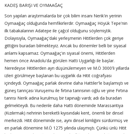
KADEŞ BARIŞI VE OYMAAĞAÇ
Son yapılan araştırmalarda bir çok bilim insanı Nerik'in yerinin
Oymaağaç olduğunda hemfikirlerdir. Oymaağaç Höyük Tepe'nin
ilk tabakalarının Adatepe ile çağcıl olduğunu söylemiştik.
Dolayısıyla, Oymaağaç'daki yerleşmenin Hititlerden çok geriye
gittiğini buradan bilmekteyiz. Ancak bu dönemler belli bir siyasal
anlamı kapsamaz. Oymaağaç'ın siyasal önemi, Hititlerden
hemen önce Anadolu'da görülen Hatti Uygarlığı ile başlar.
Neredeyse Hititlerden ayrı düşünülemeyen ve M.Ö 3000'li yıllarda
izleri görülmeye başlanan bu uygarlık da Hitit coğrafyası
içindeydi. Oymaağaç parlak devrine daha Hattiler'le başlamıştı ve
güneş tanrıçası Vuruşemu ile fırtına tanrısının oğlu ve yine Fırtına
tanrısı Nerik adına kurulmuş bir tapınağı vardı; adı da buradan
gelmekteydi. Bu nedenle daha Hatti döneminde Marassantiya
(Kızılırmak) nehrinin bereketli kıyısındaki kent, önemli bir dinsel
merkezdi. Hitit döneminde ise, aynı dinsel kimliğini sürdürmüş ve
en parlak dönemine M.Ö 1275 yılında ulaşmıştı. Çünkü ünlü Hitit