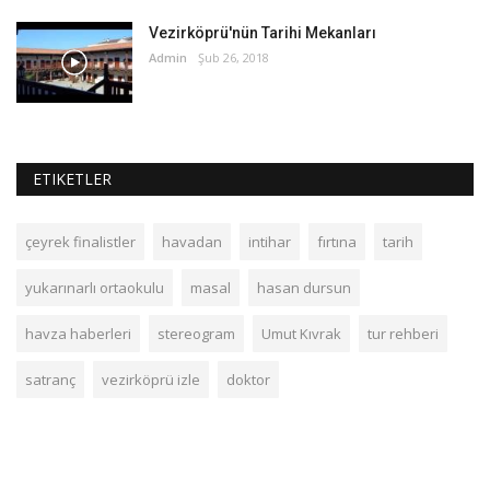
Vezirköprü'nün Tarihi Mekanları
Admin
Şub 26, 2018
ETIKETLER
çeyrek finalistler
havadan
intihar
fırtına
tarih
yukarınarlı ortaokulu
masal
hasan dursun
havza haberleri
stereogram
Umut Kıvrak
tur rehberi
satranç
vezirköprü izle
doktor