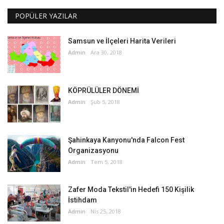
POPÜLER YAZILAR
Samsun ve İlçeleri Harita Verileri
Admin
Ara 30, 2018
KÖPRÜLÜLER DÖNEMİ
Admin
Şub 5, 2018
Şahinkaya Kanyonu'nda Falcon Fest
Organizasyonu
Admin
Tem 5, 2018
Zafer Moda Tekstil'in Hedefi 150 Kişilik
İstihdam
Admin
Nis 25, 2018