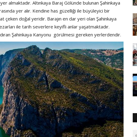
yer almaktadır. Altınkaya Baraj Gölünde bulunan Şahinkaya
asında yer alır. Kendine has güzelliği ile büyüleyici bir
at çeken doğal yeridir. Barajın en dar yeri olan Şahinkaya
zarları ile tarih severlere keyifli anlar yaşatmaktadır.
 andıran Şahinkaya Kanyonu görülmesi gereken yerlerdendir.
e