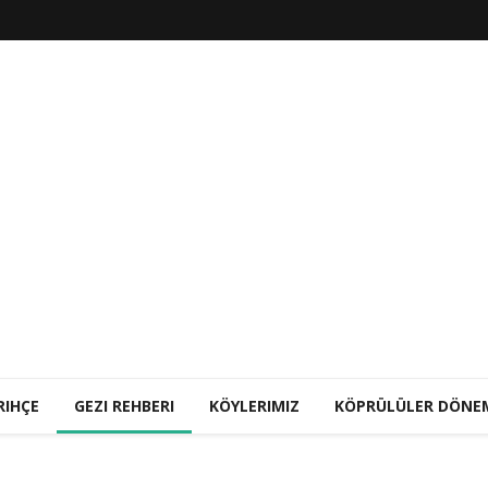
RIHÇE
GEZI REHBERI
KÖYLERIMIZ
KÖPRÜLÜLER DÖNE