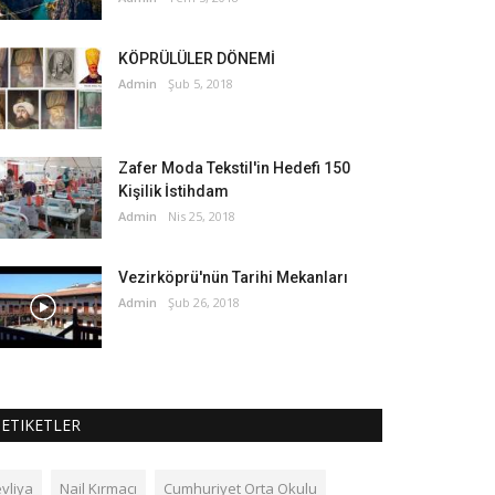
KÖPRÜLÜLER DÖNEMİ
Admin
Şub 5, 2018
Zafer Moda Tekstil'in Hedefi 150
Kişilik İstihdam
Admin
Nis 25, 2018
Vezirköprü'nün Tarihi Mekanları
Admin
Şub 26, 2018
ETIKETLER
vliya
Nail Kırmacı
Cumhuriyet Orta Okulu