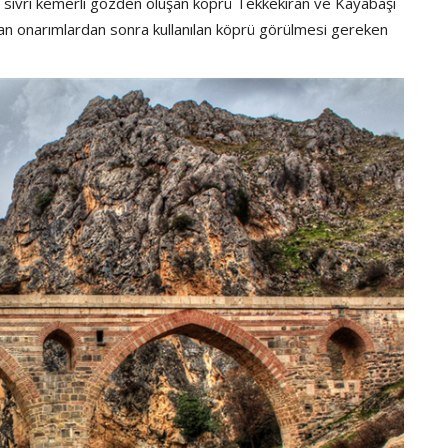
ki sivri kemerli gözden oluşan köprü Tekkekıran ve Kayabaşı
lan onarımlardan sonra kullanılan köprü görülmesi gereken