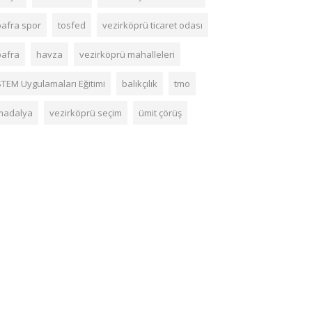
bafra spor
tosfed
vezirköprü ticaret odası
bafra
havza
vezirköprü mahalleleri
STEM Uygulamaları Eğitimi
balıkçılık
tmo
madalya
vezirköprü seçim
ümit çörüş