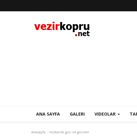
ANA SAYFA
GALERI
VIDEOLAR
TA
Anasayfa
mübarek gün ve geceler