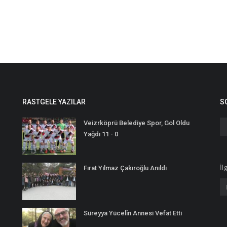
RASTGELE YAZILAR
S
Veizrköprü Belediye Spor, Gol Oldu
Yağdı 11 - 0
İl
Fırat Yılmaz Çakıroğlu Anıldı
Süreyya Yücelîn Annesi Vefat Etti