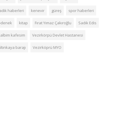
adik haberleri
kenevir
güreş
spor haberleri
ödenek
kitap
Fırat Yımaz Çakıroğlu
Sadık Edis
kalbim kafesim
Vezirkörpü Devlet Hastanesi
ltınkaya barajı
Vezirköprü MYO