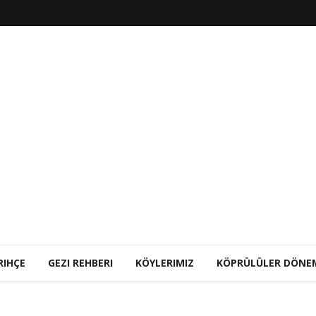
RIHÇE
GEZI REHBERI
KÖYLERIMIZ
KÖPRÜLÜLER DÖNE