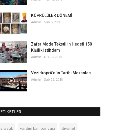
KÖPRÜLÜLER DÖNEMİ
Admin
Şub 5, 2018
Zafer Moda Tekstil'in Hedefi 150
Kişilik İstihdam
Admin
Nis 25, 2018
Vezirköprü'nün Tarihi Mekanları
Admin
Şub 26, 2018
ETIKETLER
saraycık
yardım kampanyası
diyanet