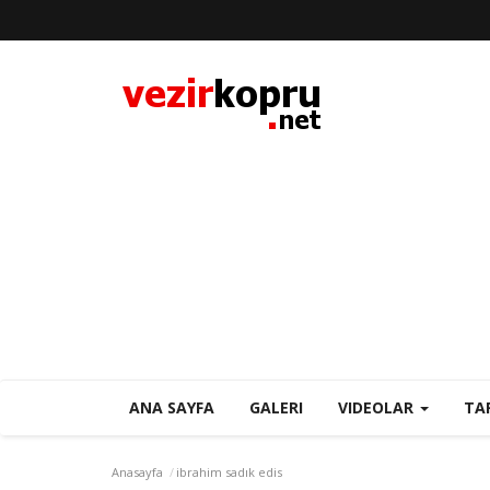
ANA SAYFA
GALERI
VIDEOLAR
TA
Anasayfa
ibrahim sadık edis