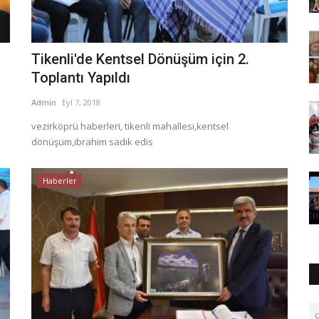
Tikenli'de Kentsel Dönüşüm için 2.
Toplantı Yapıldı
Admin
Eyl 7, 2018
vezirköprü haberleri, tikenli mahallesi,kentsel
dönüşüm,ibrahim sadık edis
Haberler