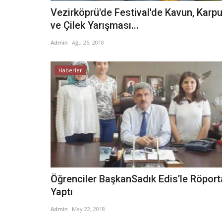
Vezirköprü'de Festival'de Kavun, Karp
ve Çilek Yarışması...
Admin
Ağu 26, 2018
Haberler
Öğrenciler BaşkanSadık Edis’le Röport
Yaptı
Admin
May 22, 2018