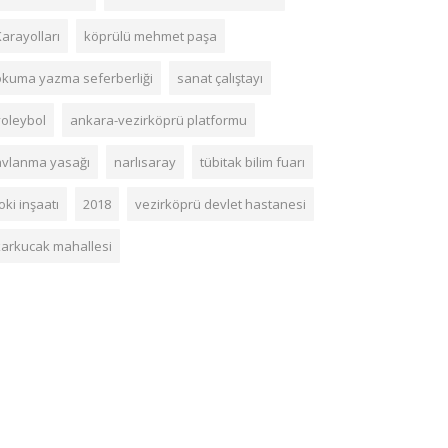
arayolları
köprülü mehmet paşa
okuma yazma seferberliği
sanat çalıştayı
voleybol
ankara-vezirköprü platformu
avlanma yasağı
narlısaray
tübitak bilim fuarı
oki inşaatı
2018
vezirköprü devlet hastanesi
karkucak mahallesi