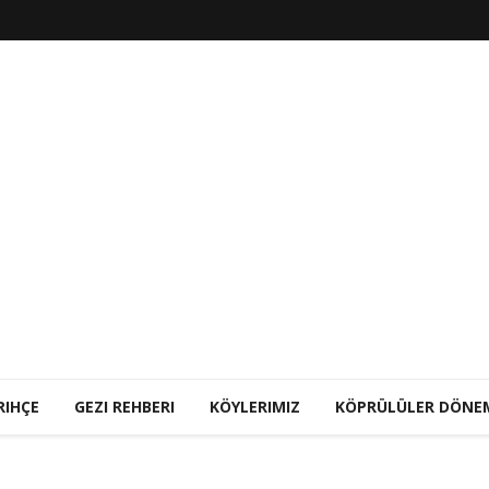
RIHÇE
GEZI REHBERI
KÖYLERIMIZ
KÖPRÜLÜLER DÖNE