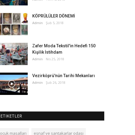
KÖPRÜLÜLER DÖNEMİ
Admin
Şub 5, 2018
Zafer Moda Tekstil'in Hedefi 150
Kişilik İstihdam
Admin
Nis 25, 2018
Vezirköprü'nün Tarihi Mekanları
Admin
Şub 26, 2018
ETIKETLER
çocuk masalları
esnaf ve santakarlar odası