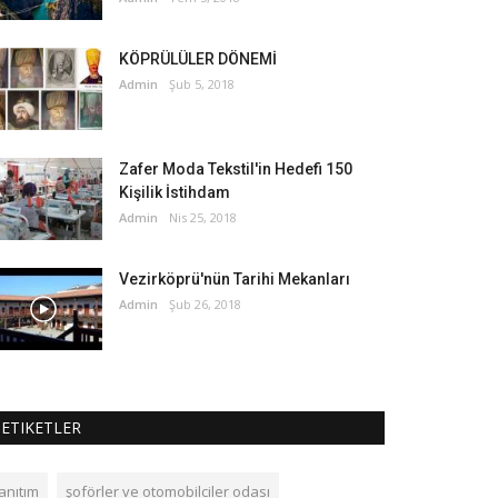
KÖPRÜLÜLER DÖNEMİ
Admin
Şub 5, 2018
Zafer Moda Tekstil'in Hedefi 150
Kişilik İstihdam
Admin
Nis 25, 2018
Vezirköprü'nün Tarihi Mekanları
Admin
Şub 26, 2018
ETIKETLER
anıtım
şoförler ve otomobilciler odası