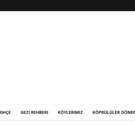
RIHÇE
GEZI REHBERI
KÖYLERIMIZ
KÖPRÜLÜLER DÖNE