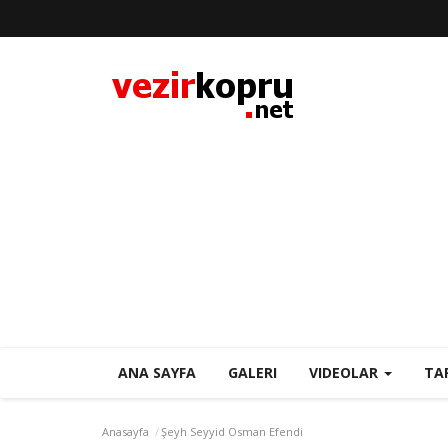
ANA SAYFA
GALERI
VIDEOLAR
TA
Anasayfa
Şeyh Seyyid Osman Efendi