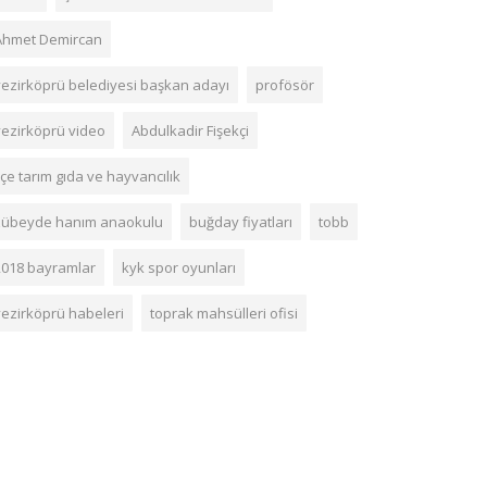
Ahmet Demircan
vezirköprü belediyesi başkan adayı
profösör
vezirköprü video
Abdulkadir Fişekçi
lçe tarım gıda ve hayvancılık
zübeyde hanım anaokulu
buğday fiyatları
tobb
2018 bayramlar
kyk spor oyunları
vezirköprü habeleri
toprak mahsülleri ofisi