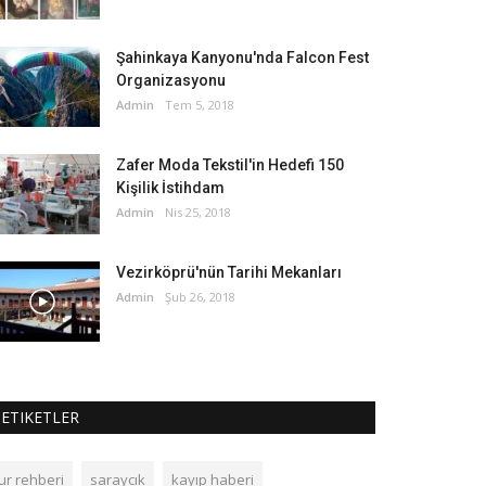
Şahinkaya Kanyonu'nda Falcon Fest
Organizasyonu
Admin
Tem 5, 2018
Zafer Moda Tekstil'in Hedefi 150
Kişilik İstihdam
Admin
Nis 25, 2018
Vezirköprü'nün Tarihi Mekanları
Admin
Şub 26, 2018
ETIKETLER
ur rehberi
saraycık
kayıp haberi