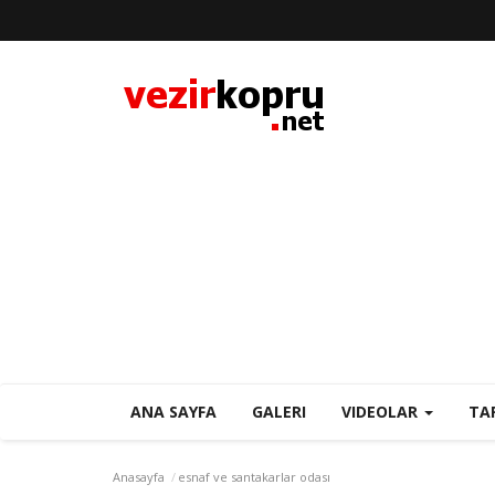
ANA SAYFA
GALERI
VIDEOLAR
TA
Anasayfa
esnaf ve santakarlar odası