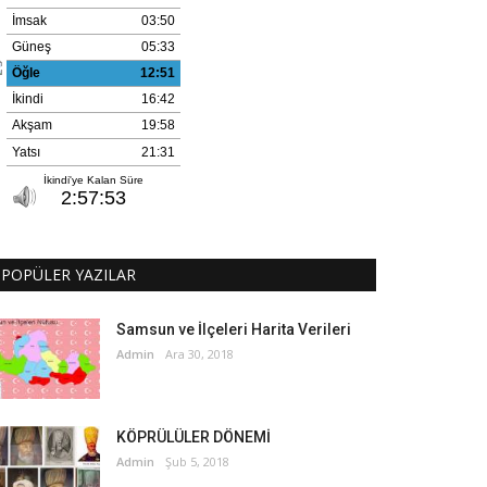
POPÜLER YAZILAR
Samsun ve İlçeleri Harita Verileri
Admin
Ara 30, 2018
KÖPRÜLÜLER DÖNEMİ
Admin
Şub 5, 2018