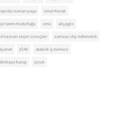
köprülü numan paşa
Umut Kıvrak
ilçe tarım müdürlüğü
omü
akçagöz
24 haziran seçim sonuçları
samsun chp milletvekili
diyanet
JÖAK
atatürk iş merkezi
ltınkaya barajı
çocuk