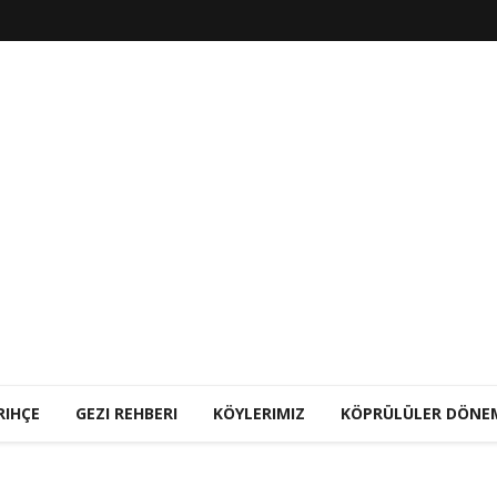
RIHÇE
GEZI REHBERI
KÖYLERIMIZ
KÖPRÜLÜLER DÖNE