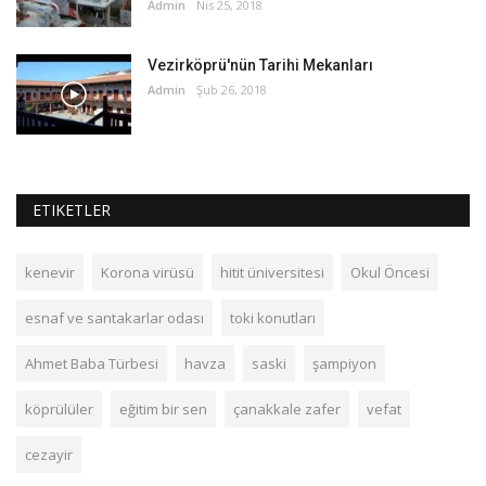
Admin
Nis 25, 2018
Vezirköprü'nün Tarihi Mekanları
Admin
Şub 26, 2018
ETIKETLER
kenevir
Korona virüsü
hitit üniversitesi
Okul Öncesi
esnaf ve santakarlar odası
toki konutları
Ahmet Baba Türbesi
havza
saski
şampiyon
köprülüler
eğitim bir sen
çanakkale zafer
vefat
cezayir