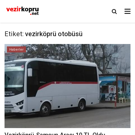
Etiket:
vezirköprü otobüsü
Haberler
Vezirköprü-Samsun Arası 10 TL Oldu