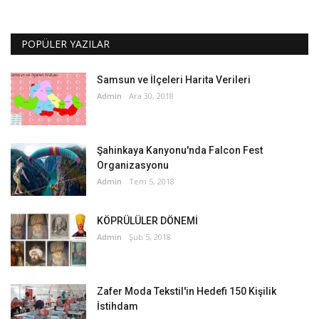
POPÜLER YAZILAR
Samsun ve İlçeleri Harita Verileri
Admin
Ara 30, 2018
Şahinkaya Kanyonu'nda Falcon Fest
Organizasyonu
Admin
Tem 5, 2018
KÖPRÜLÜLER DÖNEMİ
Admin
Şub 5, 2018
Zafer Moda Tekstil'in Hedefi 150 Kişilik
İstihdam