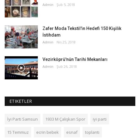
Admin
Şub 5, 2018
Zafer Moda Tekstil'in Hedefi 150 Kişilik
İstihdam
Admin
Nis 25, 2018
Vezirköprü'nün Tarihi Mekanları
Admin
Şub 26, 2018
ETIKETLER
İyi Parti Samsun
1933 M Çalışkan Spor
iyi parti
15 Temmuz
ecrin bebek
esnaf
toplantı