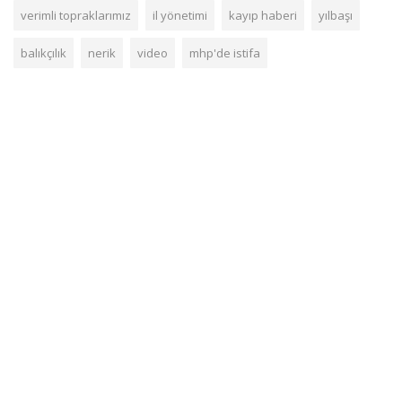
verimli topraklarımız
il yönetimi
kayıp haberi
yılbaşı
balıkçılık
nerik
video
mhp'de istifa