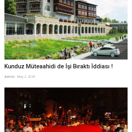
Kunduz Müteaahidi de İşi Bıraktı İddiası !
Admin
May 2, 2018