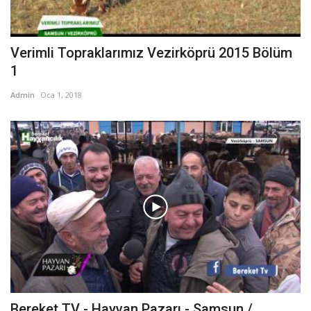
Verimli Topraklarımız Vezirköprü 2015 Bölüm
1
Admin
Oca 1, 2018
Bereket TV - Hayvan Pazarı - Samsun /