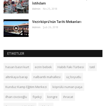
İstihdam
Admin
Nis 25, 2018
Vezirköprü'nün Tarihi Mekanları
Admin
Şub 26, 2018
ETIKETLER
hasan basri kurt
ecrin bebek
Habib Fakı Türbesi
tatil
altınkaya barajı
nalbantlı mahallesi
üç boyutlu
Kunduz Kamp Eğitim Merkezi
köprülü numan paşa
ilhan civcivoğlu
fişekçi
kongre
ihracat