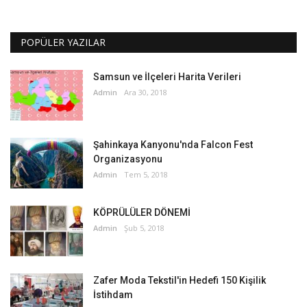
POPÜLER YAZILAR
Samsun ve İlçeleri Harita Verileri
Admin
Ara 30, 2018
Şahinkaya Kanyonu'nda Falcon Fest
Organizasyonu
Admin
Tem 5, 2018
KÖPRÜLÜLER DÖNEMİ
Admin
Şub 5, 2018
Zafer Moda Tekstil'in Hedefi 150 Kişilik
İstihdam