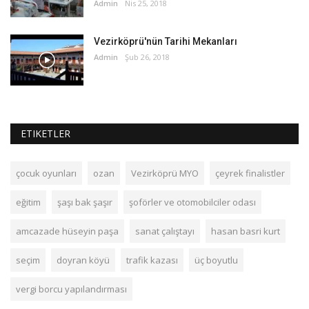
Admin
Nis 25, 2018
Vezirköprü'nün Tarihi Mekanları
Admin
Şub 26, 2018
ETIKETLER
çocuk oyunları
ozan
Vezirköprü MYO
çeyrek finalistler
eğitim
şaşı bak şaşır
şoförler ve otomobilciler odası
amcazade hüseyin paşa
sanat çalıştayı
hasan basri kurt
seçim
doyran köyü
trafik kazası
üç boyutlu
vergi borcu yapılandırması