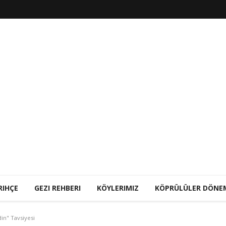
RIHÇE
GEZI REHBERI
KÖYLERIMIZ
KÖPRÜLÜLER DÖNE
in" Tavsiyesi