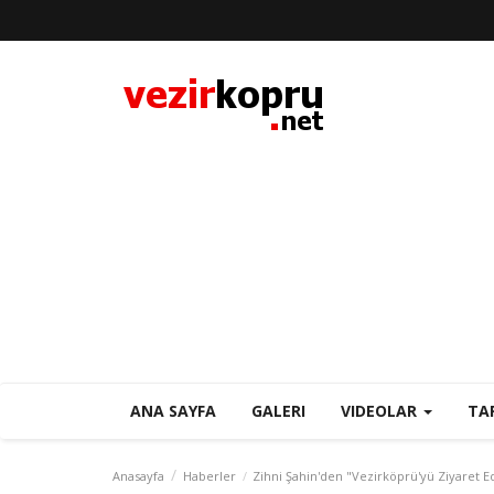
ANA SAYFA
GALERI
VIDEOLAR
TA
Anasayfa
Haberler
Zihni Şahin'den "Vezirköprü'yü Ziyaret Ed