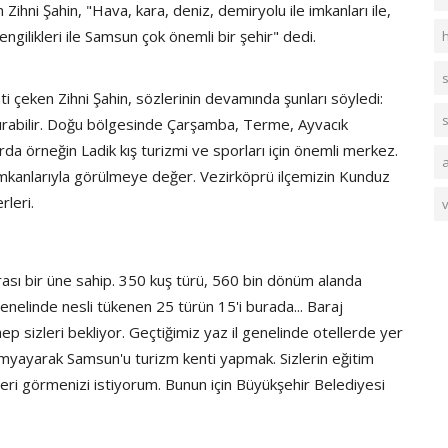
ihni Şahin, "Hava, kara, deniz, demiryolu ile imkanları ile,
 zengilikleri ile Samsun çok önemli bir şehir" dedi.
s
i çeken Zihni Şahin, sözlerinin devamında şunları söyledi:
yırabilir. Doğu bölgesinde Çarşamba, Terme, Ayvacık
larda örneğin Ladik kış turizmi ve sporları için önemli merkez.
imkanlarıyla görülmeye değer. Vezirköprü ilçemizin Kunduz
rleri.
rası bir üne sahip. 350 kuş türü, 560 bin dönüm alanda
nelinde nesli tükenen 25 türün 15'i burada... Baraj
hep sizleri bekliyor. Geçtiğimiz yaz il genelinde otellerde yer
amyayarak Samsun'u turizm kenti yapmak. Sizlerin eğitim
eri görmenizi istiyorum. Bunun için Büyükşehir Belediyesi