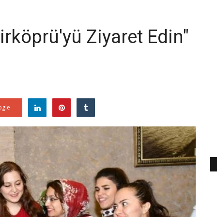
irköprü'yü Ziyaret Edin"
gle