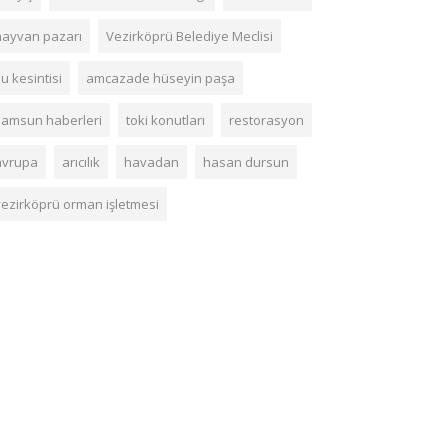
hayvan pazarı
Vezirköprü Belediye Meclisi
u kesintisi
amcazade hüseyin paşa
samsun haberleri
toki konutları
restorasyon
avrupa
arıcılık
havadan
hasan dursun
vezirköprü orman işletmesi