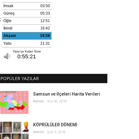
POPÜLER YAZILAR
Samsun ve İlçeleri Harita Verileri
Admin
Ara 30, 2018
KÖPRÜLÜLER DÖNEMİ
Admin
Şub 5, 2018