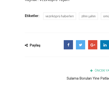
Etiketler:
vezirköprü haberleri
zihni şahin
om
Paylaş
Facebook
Twitter
Google
ÖNCEKI YA
Sulama Boruları Yine Patla