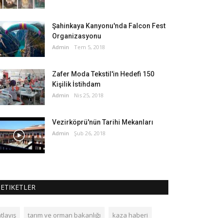
Şahinkaya Kanyonu'nda Falcon Fest
Organizasyonu
Admin
Tem 5, 2018
Zafer Moda Tekstil'in Hedefi 150
Kişilik İstihdam
Admin
Nis 25, 2018
Vezirköprü'nün Tarihi Mekanları
Admin
Şub 26, 2018
ETIKETLER
tlayış
tarım ve orman bakanlığı
kaza haberi