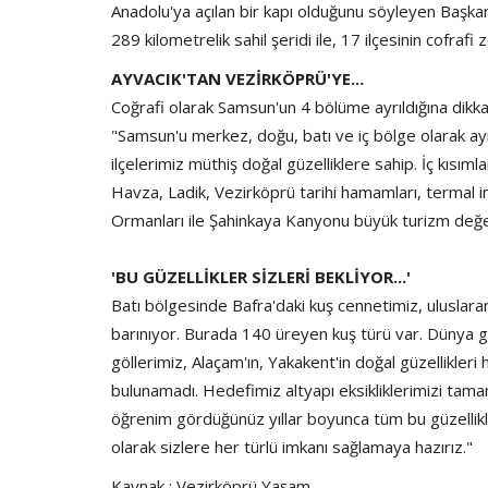
Anadolu'ya açılan bir kapı olduğunu söyleyen Başkan Z
289 kilometrelik sahil şeridi ile, 17 ilçesinin cofrafi
AYVACIK'TAN VEZİRKÖPRÜ'YE...
Coğrafi olarak Samsun'un 4 bölüme ayrıldığına dikkat
"Samsun'u merkez, doğu, batı ve iç bölge olarak a
ilçelerimiz müthiş doğal güzelliklere sahip. İç kısım
Havza, Ladik, Vezirköprü tarihi hamamları, termal 
Ormanları ile Şahinkaya Kanyonu büyük turizm değe
'BU GÜZELLİKLER SİZLERİ BEKLİYOR...'
Batı bölgesinde Bafra'daki kuş cennetimiz, uluslara
barınıyor. Burada 140 üreyen kuş türü var. Dünya ge
göllerimiz, Alaçam'ın, Yakakent'in doğal güzellikleri 
bulunamadı. Hedefimiz altyapı eksikliklerimizi tam
öğrenim gördüğünüz yıllar boyunca tüm bu güzellikl
olarak sizlere her türlü imkanı sağlamaya hazırız."
Kaynak : Vezirköprü Yaşam