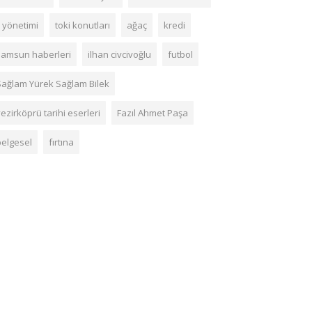
l yönetimi
toki konutları
ağaç
kredi
samsun haberleri
ilhan civcivoğlu
futbol
Sağlam Yürek Sağlam Bilek
ezirköprü tarihi eserleri
Fazıl Ahmet Paşa
belgesel
fırtına