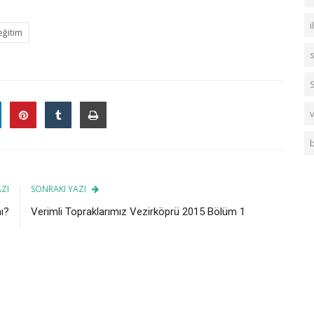
i
eğitim
v
ZI
SONRAKI YAZI
ı?
Verimli Topraklarımız Vezirköprü 2015 Bölüm 1