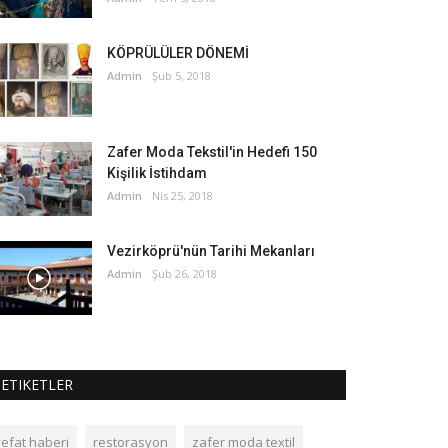
KÖPRÜLÜLER DÖNEMİ
Admin
Şub 5, 2018
Zafer Moda Tekstil'in Hedefi 150
Kişilik İstihdam
Admin
Nis 25, 2018
Vezirköprü'nün Tarihi Mekanları
Admin
Şub 26, 2018
ETIKETLER
vefat haberi
restorasyon
zafer moda textil