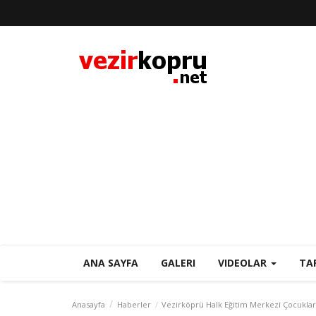
ANA SAYFA
GALERI
VIDEOLAR
TA
Anasayfa
Haberler
Vezirköprü Halk Eğitim Merkezi Çocukları