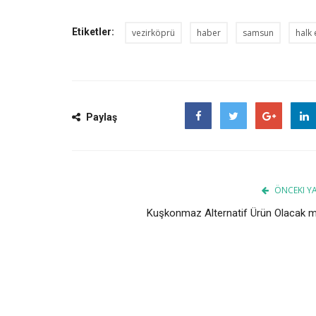
Etiketler:
vezirköprü
haber
samsun
halk 
Paylaş
Facebook
Twitter
Google
ÖNCEKI YA
Kuşkonmaz Alternatif Ürün Olacak m