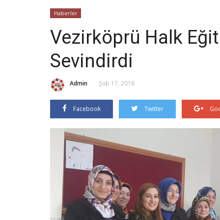
Haberler
Vezirköprü Halk Eği
Sevindirdi
Admin
Şub 17, 2018
Facebook
Twitter
Goo