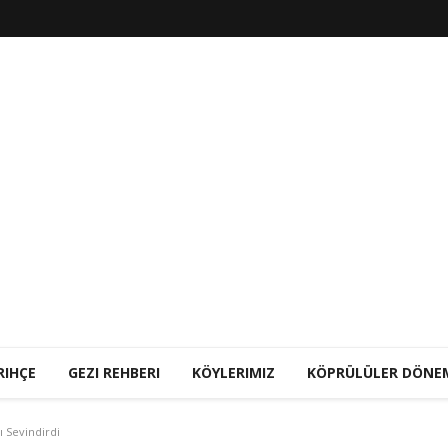
RIHÇE
GEZI REHBERI
KÖYLERIMIZ
KÖPRÜLÜLER DÖNE
 Sevindirdi