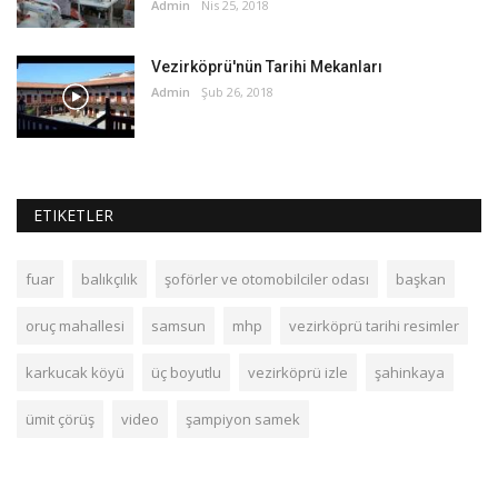
Admin
Nis 25, 2018
Vezirköprü'nün Tarihi Mekanları
Admin
Şub 26, 2018
ETIKETLER
fuar
balıkçılık
şoförler ve otomobilciler odası
başkan
oruç mahallesi
samsun
mhp
vezirköprü tarihi resimler
karkucak köyü
üç boyutlu
vezirköprü izle
şahinkaya
ümit çörüş
video
şampiyon samek