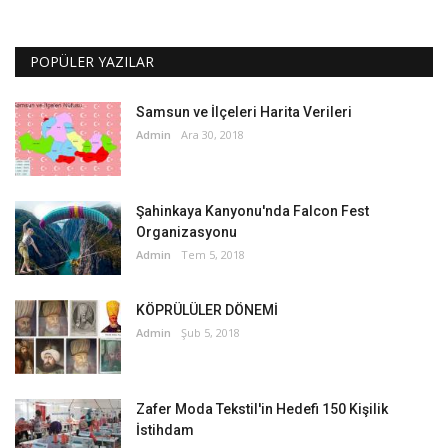
POPÜLER YAZILAR
Samsun ve İlçeleri Harita Verileri
Admin
Ara 30, 2018
Şahinkaya Kanyonu'nda Falcon Fest
Organizasyonu
Admin
Tem 5, 2018
KÖPRÜLÜLER DÖNEMİ
Admin
Şub 5, 2018
Zafer Moda Tekstil'in Hedefi 150 Kişilik
İstihdam