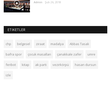
Admin
Şub 26, 2018
ETIKETLER
chp
belgesel
ziraat
madalya
Abbas Tasalı
bafra spor
çocuk masalları
çanakkale zafer
umre
feribot
kitap
ak parti
vezirkörpü
hasan dursun
izle