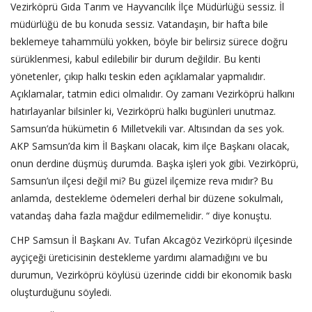
Vezirköprü Gıda Tarım ve Hayvancılık İlçe Müdürlüğü sessiz. İl
müdürlüğü de bu konuda sessiz. Vatandaşın, bir hafta bile
beklemeye tahammülü yokken, böyle bir belirsiz sürece doğru
sürüklenmesi, kabul edilebilir bir durum değildir. Bu kenti
yönetenler, çıkıp halkı teskin eden açıklamalar yapmalıdır.
Açıklamalar, tatmin edici olmalıdır. Oy zamanı Vezirköprü halkını
hatırlayanlar bilsinler ki, Vezirköprü halkı bugünleri unutmaz.
Samsun’da hükümetin 6 Milletvekili var. Altısından da ses yok.
AKP Samsun’da kim İl Başkanı olacak, kim ilçe Başkanı olacak,
onun derdine düşmüş durumda. Başka işleri yok gibi. Vezirköprü,
Samsun’un ilçesi değil mi? Bu güzel ilçemize reva mıdır? Bu
anlamda, destekleme ödemeleri derhal bir düzene sokulmalı,
vatandaş daha fazla mağdur edilmemelidir. “ diye konuştu.
CHP Samsun İl Başkanı Av. Tufan Akcagöz Vezirköprü ilçesinde
ayçiçeği üreticisinin destekleme yardımı alamadığını ve bu
durumun, Vezirköprü köylüsü üzerinde ciddi bir ekonomik baskı
oluşturduğunu söyledi.