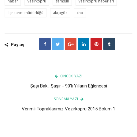
haber
vezirköprü
samsun
vezirköprü haberleri
ilçe tarım müdürlüğü
akçagöz
chp
Paylaş
ÖNCEKI YAZI
Şaşı Bak , Şaşır - 90'lı Yılların Eğlencesi
SONRAKI YAZI
Verimli Topraklarımız Vezirköprü 2015 Bölüm 1