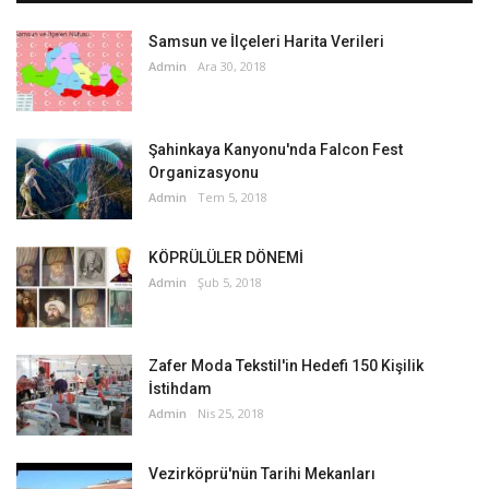
Samsun ve İlçeleri Harita Verileri
Admin
Ara 30, 2018
Şahinkaya Kanyonu'nda Falcon Fest
Organizasyonu
Admin
Tem 5, 2018
KÖPRÜLÜLER DÖNEMİ
Admin
Şub 5, 2018
Zafer Moda Tekstil'in Hedefi 150 Kişilik
İstihdam
Admin
Nis 25, 2018
Vezirköprü'nün Tarihi Mekanları