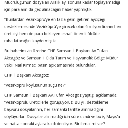
Müdrülüğü’nün dosyaları Aralık ayı sonuna kadar toplayamadığı
için paraların da geç alınacağını haber yapmıştık.
“Bunlardan Vezirköprü’ye en fazla geliri getiren ayçiçeği
desteklemesinde Vezirköprü’ye girecek olan 6 milyon liranın hem
üreticiyi hem de para bekleyen esnafı önemli ölçüde
rahatlatacağını kaydetmiştik.
Bu haberimizin üzerine CHP Samsun İl Başkanı Av.Tufan
Akcagöz ve Samsun İl Gıda Tarım ve Hayvancılık Bölge Müdür
Vekili Nail Kırmacı basın açıklamasında bulundular.
CHP İl Başkanı Akcagöz:
“Vezirköprü köylüsünün suçu ne?”
CHP Samsun İl Başkanı Av.Tufan Akcagöz yaptığı açıklamada;
“Vezirköprülü üreticilerle görüşüyoruz. Bu yıl, destekleme
başvuru dosyalarının, her zamanki tarihte alınmadığını
söylüyorlar. Dosyalar alınmadığı için süre uzadı ve bu iş Mayıs’a
ve hatta sonraki aylara kaldı deniliyor. Bir ihmal mi var?