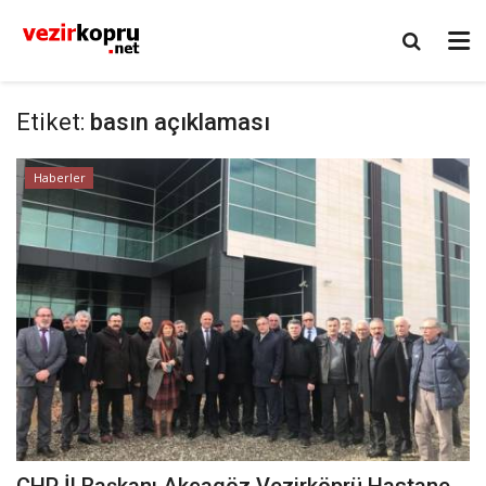
Etiket:
basın açıklaması
Haberler
CHP İl Başkanı Akçagöz Vezirköprü Hastane