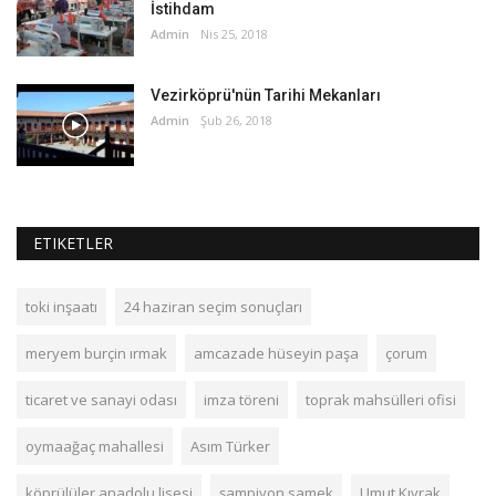
İstihdam
Admin
Nis 25, 2018
Vezirköprü'nün Tarihi Mekanları
Admin
Şub 26, 2018
ETIKETLER
toki inşaatı
24 haziran seçim sonuçları
meryem burçin ırmak
amcazade hüseyin paşa
çorum
ticaret ve sanayi odası
imza töreni
toprak mahsülleri ofisi
oymaağaç mahallesi
Asım Türker
köprülüler anadolu lisesi
şampiyon samek
Umut Kıvrak