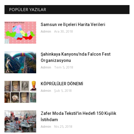
POPÜLER YAZILAR
Samsun ve İlçeleri Harita Verileri
Admin
Ara 30, 2018
Şahinkaya Kanyonu'nda Falcon Fest
Organizasyonu
Admin
Tem 5, 2018
KÖPRÜLÜLER DÖNEMİ
Admin
Şub 5, 2018
Zafer Moda Tekstil'in Hedefi 150 Kişilik
İstihdam
Admin
Nis 25, 2018