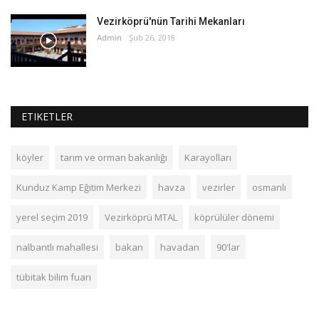
Vezirköprü'nün Tarihi Mekanları
Admin
Şub 26, 2018
ETIKETLER
köyler
tarım ve orman bakanlığı
Karayolları
Kunduz Kamp Eğitim Merkezi
havza
vezirler
osmanlı
yerel seçim 2019
Vezirköprü MTAL
köprülüler dönemi
nalbantlı mahallesi
bakan
havadan
90'lar
tübitak bilim fuarı