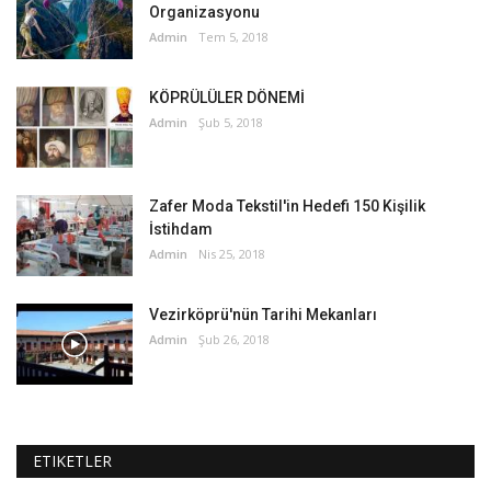
Organizasyonu
Admin
Tem 5, 2018
KÖPRÜLÜLER DÖNEMİ
Admin
Şub 5, 2018
Zafer Moda Tekstil'in Hedefi 150 Kişilik
İstihdam
Admin
Nis 25, 2018
Vezirköprü'nün Tarihi Mekanları
Admin
Şub 26, 2018
ETIKETLER