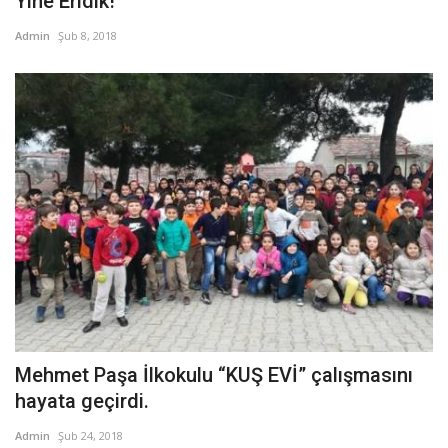
Yine Eridik!
Admin
Şub 8, 2018
Mehmet Paşa İlkokulu “KUŞ EVİ” çalışmasını
hayata geçirdi.
Admin
Şub 24, 2018