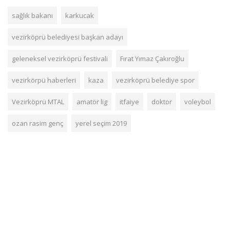
sağlık bakanı
karkucak
vezirköprü belediyesi başkan adayı
geleneksel vezirköprü festivali
Fırat Yımaz Çakıroğlu
vezirkörpü haberleri
kaza
vezirköprü belediye spor
Vezirköprü MTAL
amatör lig
itfaiye
doktor
voleybol
ozan rasim genç
yerel seçim 2019