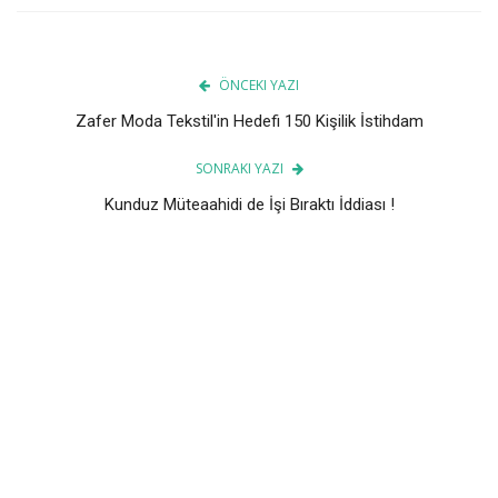
ÖNCEKI YAZI
Zafer Moda Tekstil'in Hedefi 150 Kişilik İstihdam
SONRAKI YAZI
Kunduz Müteaahidi de İşi Bıraktı İddiası !