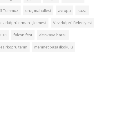
15 Temmuz
oruç mahallesi
avrupa
kaza
vezirköprü orman işletmesi
Vezirköprü Belediyesi
2018
falcon fest
altınkaya barajı
vezirköprü tarım
mehmet paşa ilkokulu