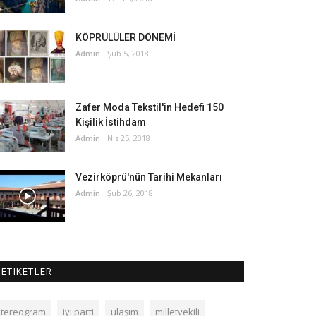
KÖPRÜLÜLER DÖNEMİ
Admin
Şub 5, 2018
Zafer Moda Tekstil'in Hedefi 150
Kişilik İstihdam
Admin
Nis 25, 2018
Vezirköprü'nün Tarihi Mekanları
Admin
Şub 26, 2018
ETIKETLER
stereogram
iyi parti
ulaşım
milletvekili