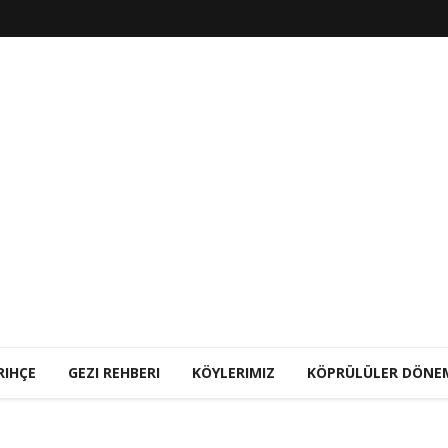
RIHÇE
GEZI REHBERI
KÖYLERIMIZ
KÖPRÜLÜLER DÖNE