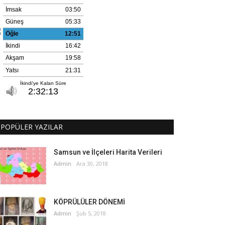
POPÜLER YAZILAR
Samsun ve İlçeleri Harita Verileri
Admin
Ara 30, 2018
KÖPRÜLÜLER DÖNEMİ
Admin
Şub 5, 2018