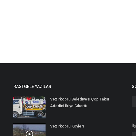
RASTGELE YAZILAR
S
Vezirköprü Belediyesi Çöp Taksi
Adedini İkiye Çıkarttı
İl
Vezirköprü Köyleri