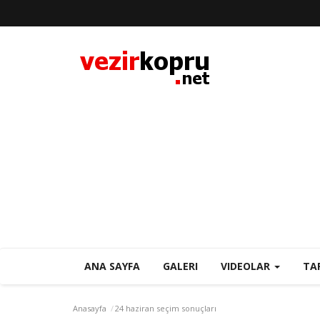
ANA SAYFA
GALERI
VIDEOLAR
TA
Anasayfa
24 haziran seçim sonuçları