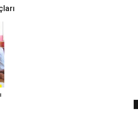
ları
ı