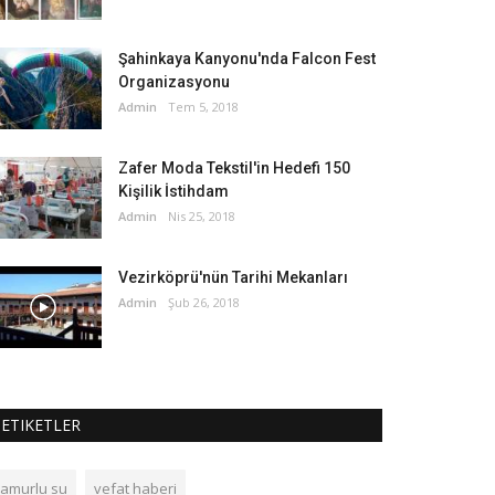
Şahinkaya Kanyonu'nda Falcon Fest
Organizasyonu
Admin
Tem 5, 2018
Zafer Moda Tekstil'in Hedefi 150
Kişilik İstihdam
Admin
Nis 25, 2018
Vezirköprü'nün Tarihi Mekanları
Admin
Şub 26, 2018
ETIKETLER
çamurlu su
vefat haberi