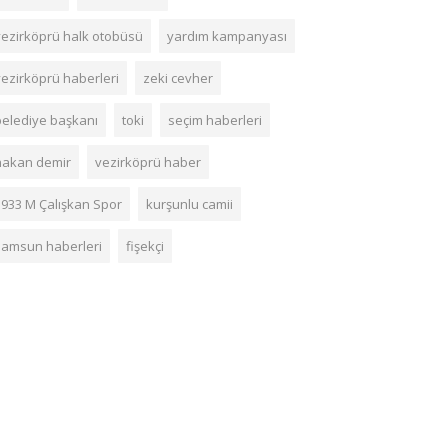
vezirköprü halk otobüsü
yardım kampanyası
vezirköprü haberleri
zeki cevher
belediye başkanı
toki
seçim haberleri
hakan demir
vezirköprü haber
1933 M Çalışkan Spor
kurşunlu camii
samsun haberleri
fişekçi