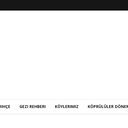
RIHÇE
GEZI REHBERI
KÖYLERIMIZ
KÖPRÜLÜLER DÖNE