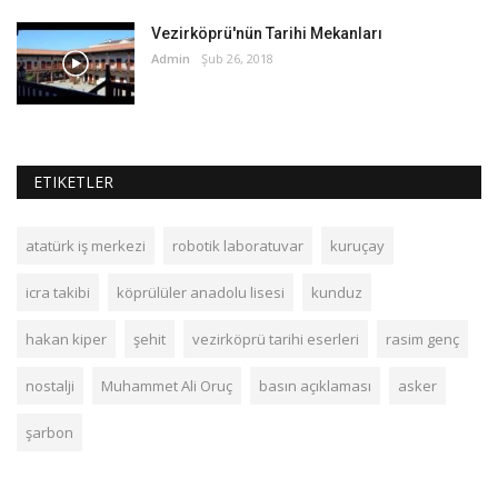
Vezirköprü'nün Tarihi Mekanları
Admin
Şub 26, 2018
ETIKETLER
atatürk iş merkezi
robotik laboratuvar
kuruçay
icra takibi
köprülüler anadolu lisesi
kunduz
hakan kiper
şehit
vezirköprü tarihi eserleri
rasim genç
nostalji
Muhammet Ali Oruç
basın açıklaması
asker
şarbon