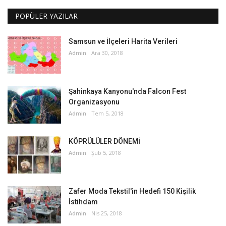
POPÜLER YAZILAR
Samsun ve İlçeleri Harita Verileri
Admin
Ara 30, 2018
Şahinkaya Kanyonu'nda Falcon Fest
Organizasyonu
Admin
Tem 5, 2018
KÖPRÜLÜLER DÖNEMİ
Admin
Şub 5, 2018
Zafer Moda Tekstil'in Hedefi 150 Kişilik
İstihdam
Admin
Nis 25, 2018