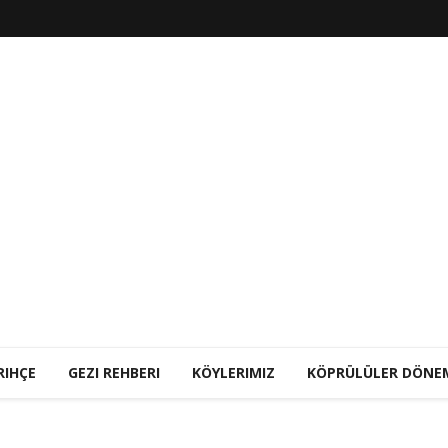
RIHÇE
GEZI REHBERI
KÖYLERIMIZ
KÖPRÜLÜLER DÖNE