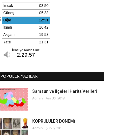
POPÜLER YAZILAR
Samsun ve İlçeleri Harita Verileri
Admin
Ara 30, 2018
KÖPRÜLÜLER DÖNEMİ
Admin
Şub 5, 2018