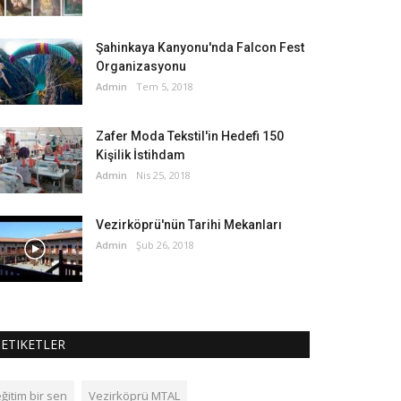
Şahinkaya Kanyonu'nda Falcon Fest
Organizasyonu
Admin
Tem 5, 2018
Zafer Moda Tekstil'in Hedefi 150
Kişilik İstihdam
Admin
Nis 25, 2018
Vezirköprü'nün Tarihi Mekanları
Admin
Şub 26, 2018
ETIKETLER
ğitim bir sen
Vezirköprü MTAL