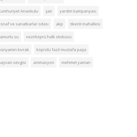
Cumhuriyet Anaokulu
şair
yardım kampanyası
esnaf ve sanatkarlar odası
akp
tikenli mahallesi
çamurlu su
vezirköprü halk otobüsü
bünyamin kıvrak
köprülü fazıl mustafa paşa
hayvan sevgisi
animasyon
mehmet yaman