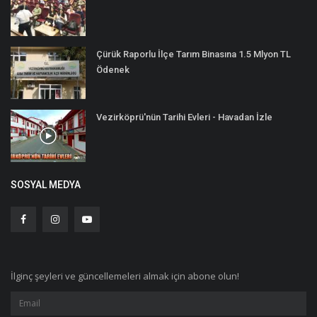
Çürük Raporlu İlçe Tarım Binasına 1.5 Mlyon TL
Ödenek
Vezirköprü'nün Tarihi Evleri - Havadan İzle
SOSYAL MEDYA
İlginç şeyleri ve güncellemeleri almak için abone olun!