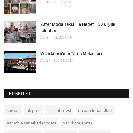
Admin
Şub 5, 2018
Zafer Moda Tekstil'in Hedefi 150 Kişilik
İstihdam
Admin
Nis 25, 2018
Vezirköprü'nün Tarihi Mekanları
Admin
Şub 26, 2018
ETIKETLER
şarbon
ak parti
çal mahallesi
nalbantlı mahallesi
esnaf ve sanatkarlar odası
Vezirköprü MYO