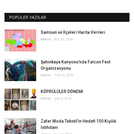
POPÜLER YAZILAR
Samsun ve İlçeleri Harita Verileri
Admin
Ara 30, 2018
Şahinkaya Kanyonu'nda Falcon Fest
Organizasyonu
Admin
Tem 5, 2018
KÖPRÜLÜLER DÖNEMİ
Admin
Şub 5, 2018
Zafer Moda Tekstil'in Hedefi 150 Kişilik
İstihdam