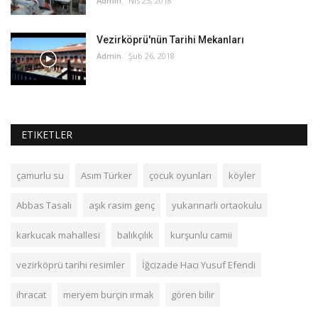
Admin
Nis 25, 2018
Vezirköprü'nün Tarihi Mekanları
Admin
Şub 26, 2018
ETIKETLER
çamurlu su
Asım Türker
çocuk oyunları
köyler
Abbas Tasalı
aşık rasim genç
yukarınarlı ortaokulu
karkucak mahallesi
balıkçılık
kurşunlu camii
vezirköprü tarihi resimler
İğcizade Hacı Yusuf Efendi
ihracat
meryem burçin ırmak
gören bilir