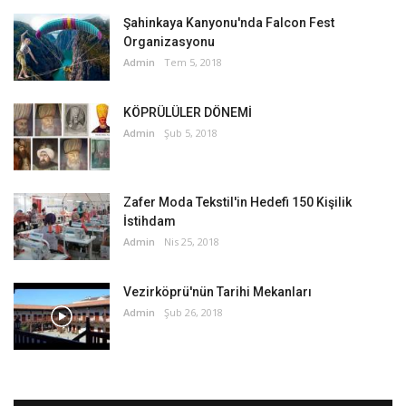
Şahinkaya Kanyonu'nda Falcon Fest
Organizasyonu
Admin
Tem 5, 2018
KÖPRÜLÜLER DÖNEMİ
Admin
Şub 5, 2018
Zafer Moda Tekstil'in Hedefi 150 Kişilik
İstihdam
Admin
Nis 25, 2018
Vezirköprü'nün Tarihi Mekanları
Admin
Şub 26, 2018