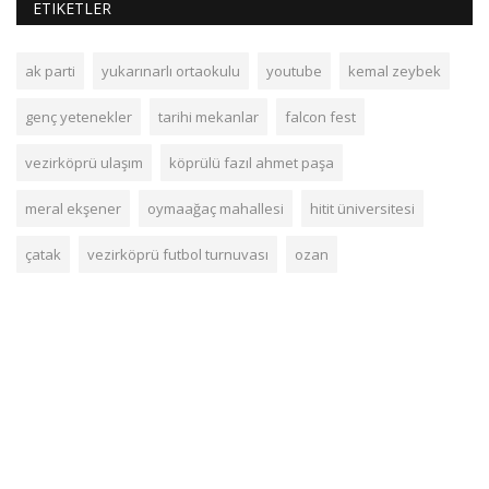
ETIKETLER
ak parti
yukarınarlı ortaokulu
youtube
kemal zeybek
genç yetenekler
tarihi mekanlar
falcon fest
vezirköprü ulaşım
köprülü fazıl ahmet paşa
meral ekşener
oymaağaç mahallesi
hitit üniversitesi
çatak
vezirköprü futbol turnuvası
ozan