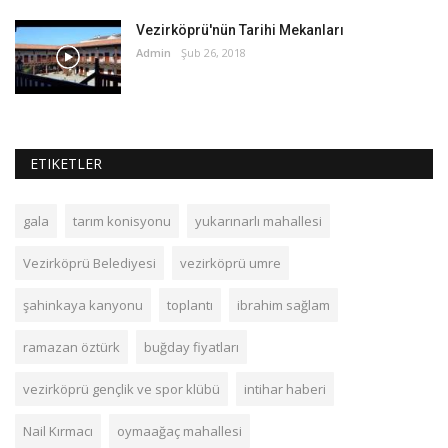
Vezirköprü'nün Tarihi Mekanları
Admin
Şub 26, 2018
ETIKETLER
gala
tarım konisyonu
yukarınarlı mahallesi
Vezirköprü Belediyesi
vezirköprü umre
şahinkaya kanyonu
toplantı
ibrahim sağlam
ramazan öztürk
buğday fiyatları
vezirköprü gençlik ve spor klübü
intihar haberi
Nail Kırmacı
oymaağaç mahallesi