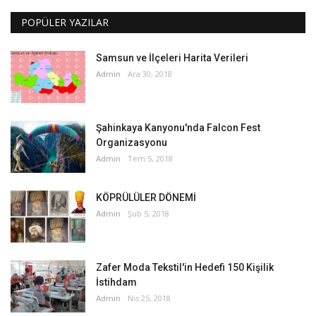
POPÜLER YAZILAR
Samsun ve İlçeleri Harita Verileri
Admin
Ara 30, 2018
Şahinkaya Kanyonu'nda Falcon Fest
Organizasyonu
Admin
Tem 5, 2018
KÖPRÜLÜLER DÖNEMİ
Admin
Şub 5, 2018
Zafer Moda Tekstil'in Hedefi 150 Kişilik
İstihdam
Admin
Nis 25, 2018