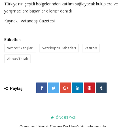
Türkiye’nin çeşitli bölgelerinden katılım sağlayacak kulüplere ve
yarışmacılara başarılar dileriz.” denildi.
Kaynak : Vatandaş Gazetesi
Etiketler:
Veziroff Yarışları
Vezirköprü Haberleri
veziroff
Abbas Tasalı
Paylaş
ÖNCEKI YAZI
Orgeneral Faruk Cömert’in Uçağı Vezirköprü’de..