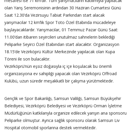
mesafesi ise 71 km’dir. Tüm yarışmacıların katılımıyla yapılacak
olan Yarış Seremonisinin ardından 30 Haziran Cumartesi Günü
Saat 12.30’da Vezirsuyu Tabiat Parkından start alacak
yarışmacılar 12 km’lik Spor Toto Özel Etabında mücadeleye
başlayacaklardır. Yarışmacılar, 01 Temmuz Pazar Günü Saat:
11.00’dan itibaren seyircileri unutulmaz sahnelerin beklediği
Peliparke Seyirci Özel Etabından start alacaktır. Organizasyon
18.15’de Vezirköprü Kültür Merkezinde yapılacak olan Kupa
Töreni ile son bulacaktır.
Vezirköprü’nün eşsiz doğasıyla iç içe koşulacak bu önemli
organizasyona ev sahipliği yapacak olan Vezirköprü Offroad
Kulübü, uzun süredir meşakkatli bir çalışma yürütmektedir.
Gençlik ve Spor Bakanlığı, Samsun Valiliği, Samsun Büyükşehir
Belediyesi, Vezirköprü Belediyesi ve Vezirköprü Orman İşletme
Müdürlüğünün katkılarıyla organize edilecek yarışın ana sponsoru
Peliparke olmuştur. Ayrıca sağlık sponsoru olarak Samsun Liv
Hospital otomobil sporlarına destek vermektedir.