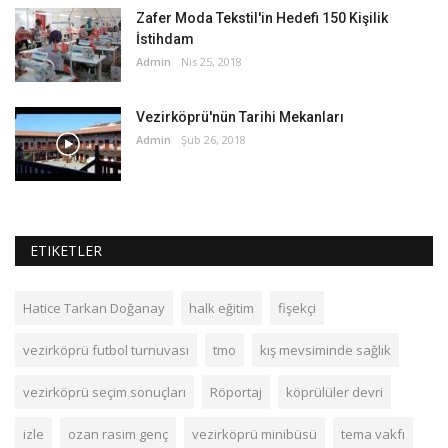
Zafer Moda Tekstil'in Hedefi 150 Kişilik
İstihdam
Admin
Nis 25, 2018
Vezirköprü'nün Tarihi Mekanları
Admin
Şub 26, 2018
ETIKETLER
Hatice Tarkan Doğanay
halk eğitim
fişekçi
vezirköprü futbol turnuvası
tmo
kış mevsiminde sağlık
vezirköprü seçim sonuçları
Röportaj
köprülüler devri
izle
ozan rasim genç
vezirköprü minibüsü
tema vakfı