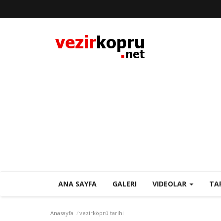
ANA SAYFA
GALERI
VIDEOLAR
TA
Anasayfa
vezirköprü tarihi