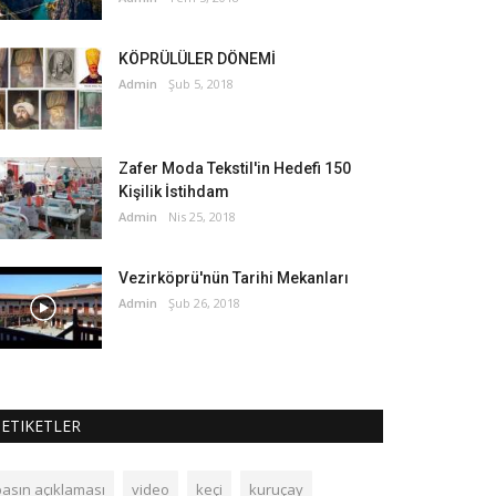
KÖPRÜLÜLER DÖNEMİ
Admin
Şub 5, 2018
Zafer Moda Tekstil'in Hedefi 150
Kişilik İstihdam
Admin
Nis 25, 2018
Vezirköprü'nün Tarihi Mekanları
Admin
Şub 26, 2018
ETIKETLER
basın açıklaması
video
keçi
kuruçay