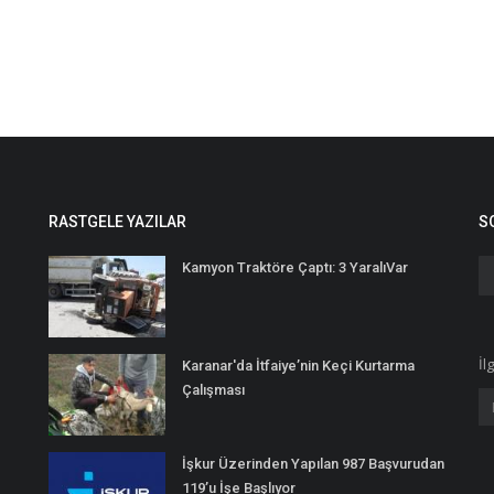
RASTGELE YAZILAR
S
Kamyon Traktöre Çaptı: 3 YaralıVar
İl
Karanar'da İtfaiye’nin Keçi Kurtarma
Çalışması
İşkur Üzerinden Yapılan 987 Başvurudan
119’u İşe Başlıyor