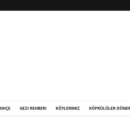
RIHÇE
GEZI REHBERI
KÖYLERIMIZ
KÖPRÜLÜLER DÖNE