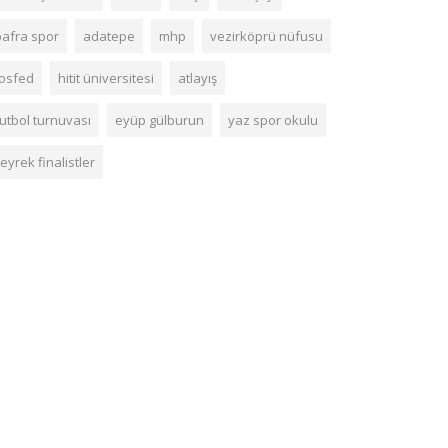
bafra spor
adatepe
mhp
vezirköprü nüfusu
tosfed
hitit üniversitesi
atlayış
futbol turnuvası
eyüp gülburun
yaz spor okulu
eyrek finalistler