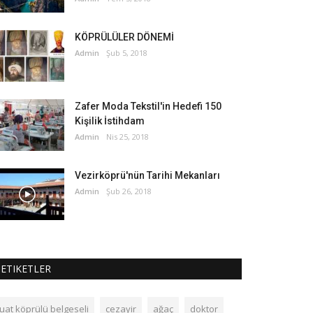
KÖPRÜLÜLER DÖNEMİ
Admin
Şub 5, 2018
Zafer Moda Tekstil'in Hedefi 150
Kişilik İstihdam
Admin
Nis 25, 2018
Vezirköprü'nün Tarihi Mekanları
Admin
Şub 26, 2018
ETIKETLER
fuat köprülü belgeseli
cezayir
ağaç
doktor