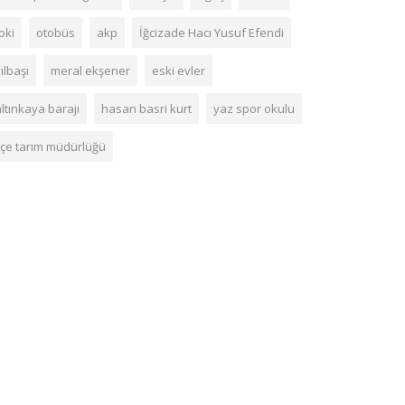
oki
otobüs
akp
İğcizade Hacı Yusuf Efendi
ılbaşı
meral ekşener
eski evler
ltınkaya barajı
hasan basri kurt
yaz spor okulu
ilçe tarım müdürlüğü