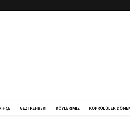
RIHÇE
GEZI REHBERI
KÖYLERIMIZ
KÖPRÜLÜLER DÖNE