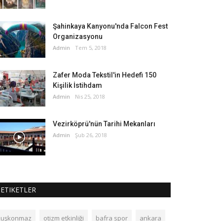
Şahinkaya Kanyonu'nda Falcon Fest
Organizasyonu
Admin
Tem 5, 2018
Zafer Moda Tekstil'in Hedefi 150
Kişilik İstihdam
Admin
Nis 25, 2018
Vezirköprü'nün Tarihi Mekanları
Admin
Şub 26, 2018
ETIKETLER
kuşkonmaz
otizm etkinliği
bafra spor
ankara