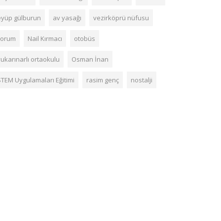
eyüp gülburun
av yasağı
vezirköprü nüfusu
çorum
Nail Kırmacı
otobüs
yukarınarlı ortaokulu
Osman İnan
STEM Uygulamaları Eğitimi
rasim genç
nostalji