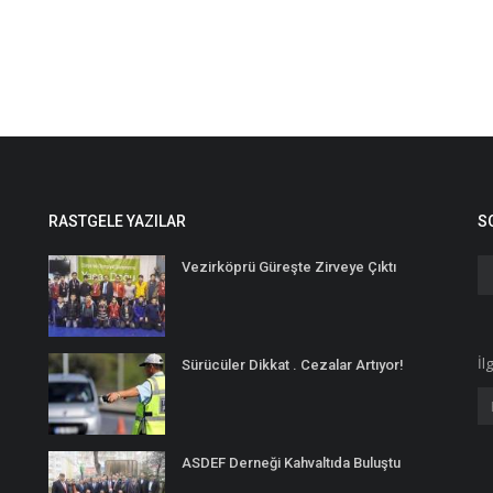
RASTGELE YAZILAR
S
Vezirköprü Güreşte Zirveye Çıktı
İl
Sürücüler Dikkat . Cezalar Artıyor!
ASDEF Derneği Kahvaltıda Buluştu