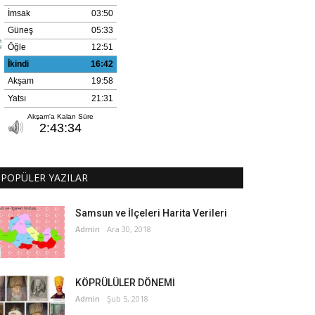
POPÜLER YAZILAR
Samsun ve İlçeleri Harita Verileri
Admin
Ara 30, 2018
KÖPRÜLÜLER DÖNEMİ
Admin
Şub 5, 2018