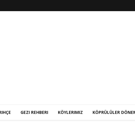
RIHÇE
GEZI REHBERI
KÖYLERIMIZ
KÖPRÜLÜLER DÖNE