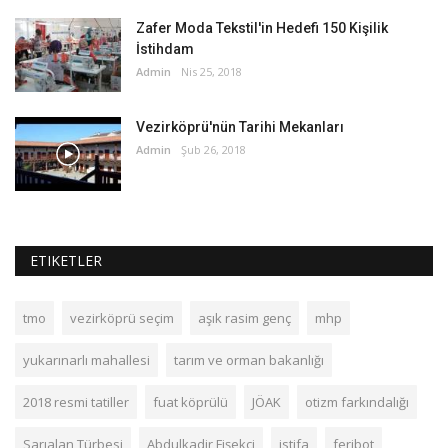
Zafer Moda Tekstil'in Hedefi 150 Kişilik
İstihdam
Admin
Nis 25, 2018
Vezirköprü'nün Tarihi Mekanları
Admin
Şub 26, 2018
ETIKETLER
tmo
vezirköprü seçim
aşık rasim genç
mhp
yukarınarlı mahallesi
tarım ve orman bakanlığı
2018 resmi tatiller
fuat köprülü
JÖAK
otizm farkındalığı
Sarıalan Türbesi
Abdulkadir Fişekçi
istifa
feribot