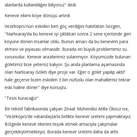
alanlarda kullanıldığını biliyoruz" dedi.
Kenevir ekimi köye dönüşü artırdı
Vezirköprü'nün eskiden beri göç verdiğini hatırlatan Sezgen,
"Narlısaray’da bu kenevir işi çıktıktan sonra 2 sene içerisinde geri
köyüne dönen insanlar oldu. Bunun amacı da bu kenevirin para
etmesi ve piyasası olmasıdır. Burada en büyük problemimiz su
sorunudur. Kenevir arazilerimiz sulanmıyor. Köyümüzde bulunan
göletimiz bize yetersiz kalıyor. Şu anda planlama aşamasında
olan Narlısaray Göleti diye proje var. Eğer o gölet yapılıp aktif
hale geçerse bizim eskiden 3 bin nüfuslu olan mahallemiz tekrar
eski haline döner" diye konuştu.
"Tesis kuracağız"
Bir tekstil fabrikasında çalışan Ziraat Mühendisi Atilla Öksüz ise,
"Vezirköprü’de vatandaşlarla birlikte kenevir üretimi yapmaktayız.
Bölgede kenevir ekimini teşvik etmek amacıyla çalışmalar
gerçekleştirmekteyiz. Burada kenevir üretimi daha da arttı.