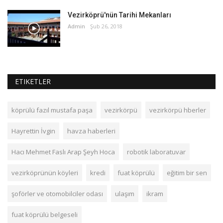
Vezirköprü'nün Tarihi Mekanları
Admin
Şub 26, 2018
ETIKETLER
köprülü fazıl mustafa paşa
vezirkörpü
vezirkörpü hberler
Hayrettin İvgin
havza haberleri
Hacı Mehmet Faslı Arap Şeyh Hoca
robotik laboratuvar
vezirköprünün köyleri
kredi
fuat köprülü
eğitim bir sen
şoförler ve otomobilciler odası
ulaşım
ikram
fuat köprülü belgeseli