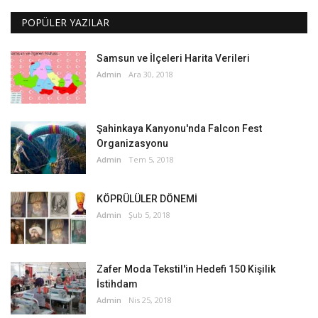
POPÜLER YAZILAR
Samsun ve İlçeleri Harita Verileri
Admin
Ara 30, 2018
Şahinkaya Kanyonu'nda Falcon Fest
Organizasyonu
Admin
Tem 5, 2018
KÖPRÜLÜLER DÖNEMİ
Admin
Şub 5, 2018
Zafer Moda Tekstil'in Hedefi 150 Kişilik
İstihdam
Admin
Nis 25, 2018