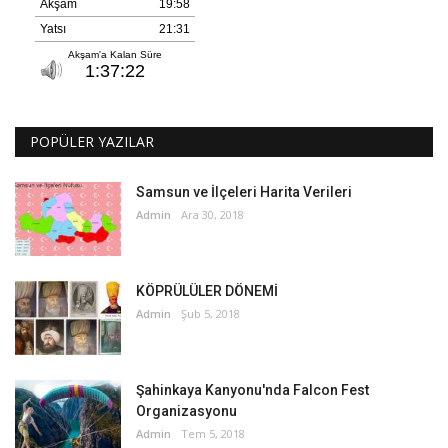
POPÜLER YAZILAR
Samsun ve İlçeleri Harita Verileri
Admin
Ara 30, 2018
KÖPRÜLÜLER DÖNEMİ
Admin
Şub 5, 2018
Şahinkaya Kanyonu'nda Falcon Fest
Organizasyonu
Admin
Tem 5, 2018