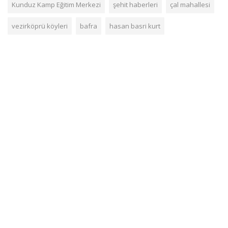
Kunduz Kamp Eğitim Merkezi
şehit haberleri
çal mahallesi
vezirköprü köyleri
bafra
hasan basri kurt