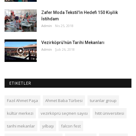
Zafer Moda Tekstil'in Hedefi 150 Kişilik
İstihdam
Admin
Nis 25, 2018
Vezirköprü'nün Tarihi Mekanları
Admin
Şub 26, 2018
ETIKETLER
Fazıl Ahmet Paşa
Ahmet Baba Türbesi
turanlar group
kültür merkezi
vezirköprü seçmen sayısı
hitit üniversitesi
tarihi mekanlar
yılbaşı
falcon fest