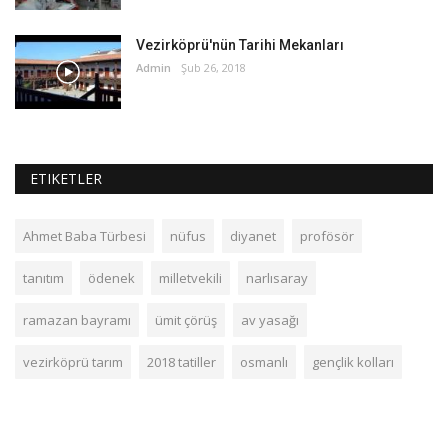
Vezirköprü'nün Tarihi Mekanları
Admin
Şub 26, 2018
ETIKETLER
Ahmet Baba Türbesi
nüfus
diyanet
profösör
tanıtım
ödenek
milletvekili
narlısaray
ramazan bayramı
ümit çörüş
av yasağı
vezirköprü tarım
2018 tatiller
osmanlı
gençlik kolları