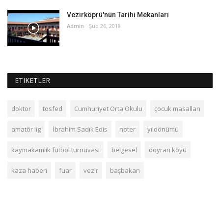
Vezirköprü'nün Tarihi Mekanları
Admin
Şub 26, 2018
ETIKETLER
doktor
tosfed
Cumhuriyet Orta Okulu
çocuk masalları
amatör lig
İbrahim Sadık Edis
noter
yıldönümü
kaymakamlık futbol turnuvası
belgesel
doyran köyü
kaza haberi
fuar
vezir
başbakan