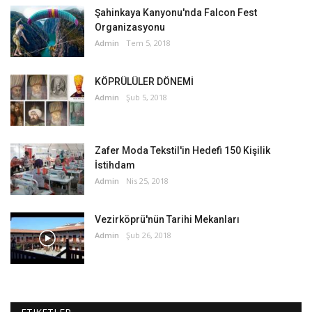
Şahinkaya Kanyonu'nda Falcon Fest
Organizasyonu
Admin
Tem 5, 2018
KÖPRÜLÜLER DÖNEMİ
Admin
Şub 5, 2018
Zafer Moda Tekstil'in Hedefi 150 Kişilik
İstihdam
Admin
Nis 25, 2018
Vezirköprü'nün Tarihi Mekanları
Admin
Şub 26, 2018