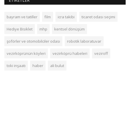
ETIKETLER
bayram ve tatiller
film
icra takibi
ticaret odası seçimi
Hediye Bisiklet
mhp
kentsel dönüşüm
şoförler ve otomobilciler odası
robotik laboratuvar
vezirköprünün köyleri
vezirköprü habeleri
veziroff
toki inşaatı
haber
ali bulut