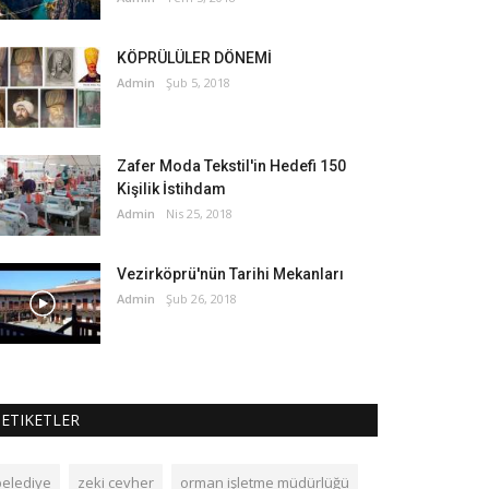
KÖPRÜLÜLER DÖNEMİ
Admin
Şub 5, 2018
Zafer Moda Tekstil'in Hedefi 150
Kişilik İstihdam
Admin
Nis 25, 2018
Vezirköprü'nün Tarihi Mekanları
Admin
Şub 26, 2018
ETIKETLER
belediye
zeki cevher
orman işletme müdürlüğü