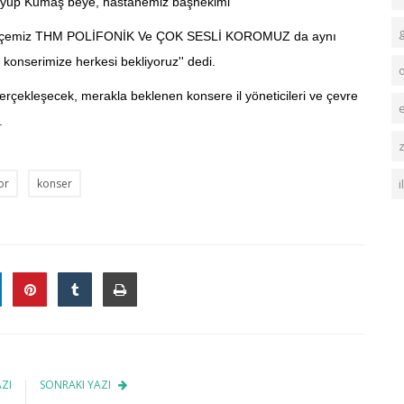
 Eyüp Kumaş beye, hastanemiz başhekimi
ne ilçemiz THM POLİFONİK Ve ÇOK SESLİ KOROMUZ da aynı
konserimize herkesi bekliyoruz'' dedi.
ekleşecek, merakla beklenen konsere il yöneticileri ve çevre
e
.
z
or
konser
ZI
SONRAKI YAZI