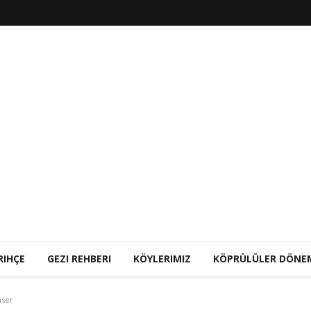
RIHÇE
GEZI REHBERI
KÖYLERIMIZ
KÖPRÜLÜLER DÖNE
nser