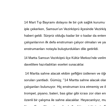
14 Mart Tıp Bayramı dolayısı ile bir çok sağlık kurumu
iple çekerken, Samsun'un Vezirköprü ilçesinde Vezirköp
haberi geldi. Sürpriz olduğu kadar bir o kadar da ente
çalışanlarının ilk defa enstruman çalıyor olmaları ve y
enstrumanları notayla buluşturdukları dile getirildi.
14 Martta Samsun Vezirköprü ilçe Kültür Merkezi'nde verilm
davetlilere hazırladıkları eserleri sunacaklar.
14 Martta sahne alacak ekibin şefliğini üstlenen ve öğ
soruları yantladı. Gümüş; ''14 Martta sahne alacak olan 
çalışanları bulunuyor. Hiç enstruman icra etmemiş ve i
trompet, piyano, bateri, bas gitar gibi icrası zor olan 
özenli bir çalışma ile sahne alacaklar. Heyecanlıyız, 