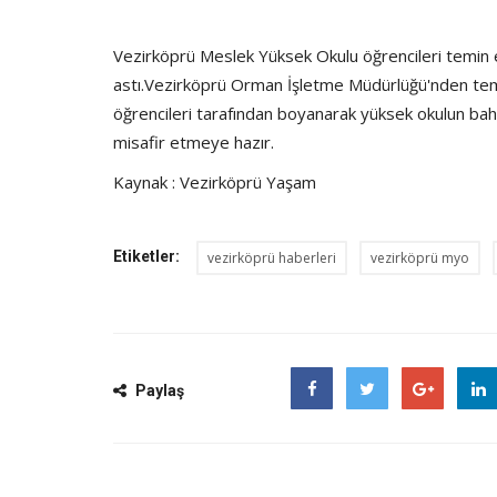
Vezirköprü Meslek Yüksek Okulu öğrencileri temin et
astı.Vezirköprü Orman İşletme Müdürlüğü'nden tem
öğrencileri tarafından boyanarak yüksek okulun bahçe
misafir etmeye hazır.
Kaynak : Vezirköprü Yaşam
Etiketler:
vezirköprü haberleri
vezirköprü myo
Paylaş
Facebook
Twitter
Google