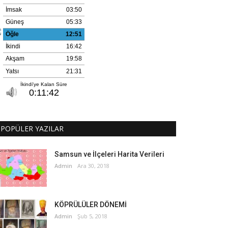
POPÜLER YAZILAR
Samsun ve İlçeleri Harita Verileri
Admin
Ara 30, 2018
KÖPRÜLÜLER DÖNEMİ
Admin
Şub 5, 2018