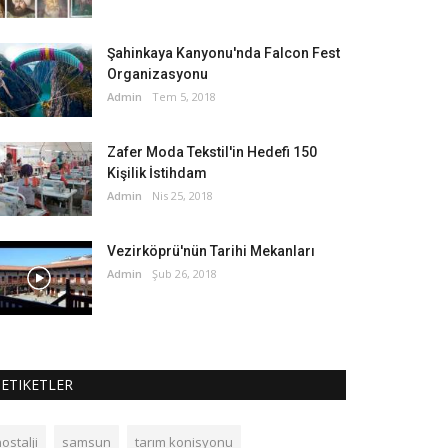
Şahinkaya Kanyonu'nda Falcon Fest
Organizasyonu
Admin
Tem 5, 2018
Zafer Moda Tekstil'in Hedefi 150
Kişilik İstihdam
Admin
Nis 25, 2018
Vezirköprü'nün Tarihi Mekanları
Admin
Şub 26, 2018
ETIKETLER
ostalji
samsun
tarım konisyonu