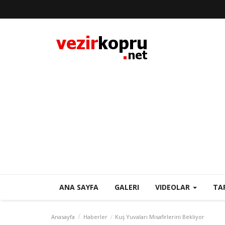
ANA SAYFA
GALERI
VIDEOLAR
TA
Anasayfa
Haberler
Kuş Yuvaları Misafirlerini Bekliyor