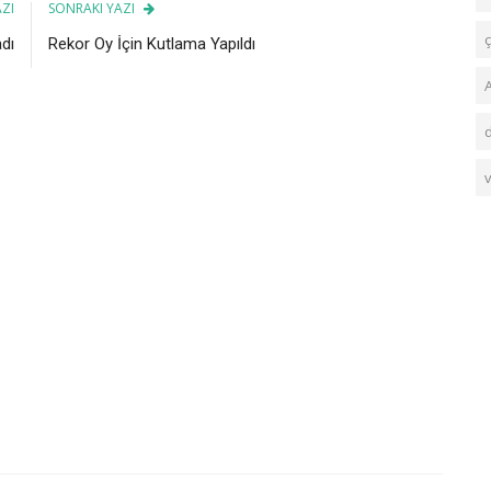
ZI
SONRAKI YAZI
ç
dı
Rekor Oy İçin Kutlama Yapıldı
A