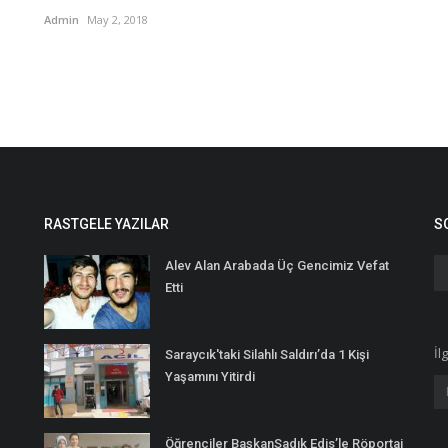
Admin
May 2, 2018
RASTGELE YAZILAR
S
Alev Alan Arabada Üç Gencimiz Vefat
Etti
İl
Saraycık'taki Silahlı Saldırı’da 1 Kişi
Yaşamını Yitirdi
Öğrenciler BaşkanSadık Edis’le Röportaj