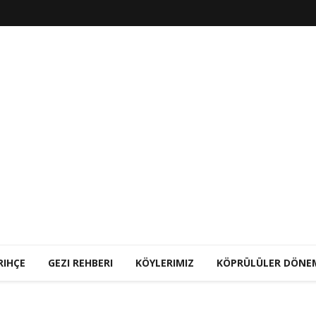
RIHÇE
GEZI REHBERI
KÖYLERIMIZ
KÖPRÜLÜLER DÖNE