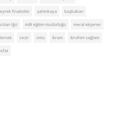
eyrek finalistler
şahinkaya
başbakan
rslan İğci
milli eğitim müdürlüğü
meral ekşener
dernek
vezir
omü
ikram
ibrahim sağlam
vefat