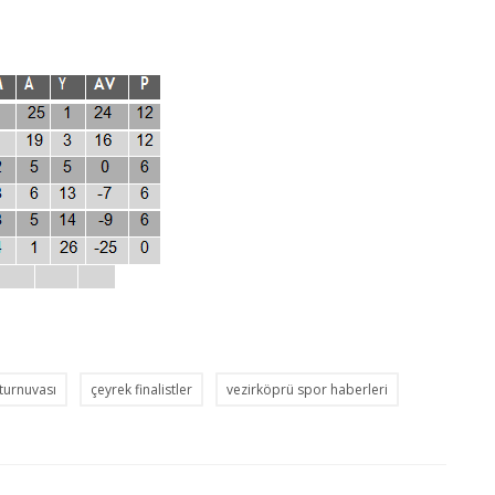
turnuvası
çeyrek finalistler
vezirköprü spor haberleri