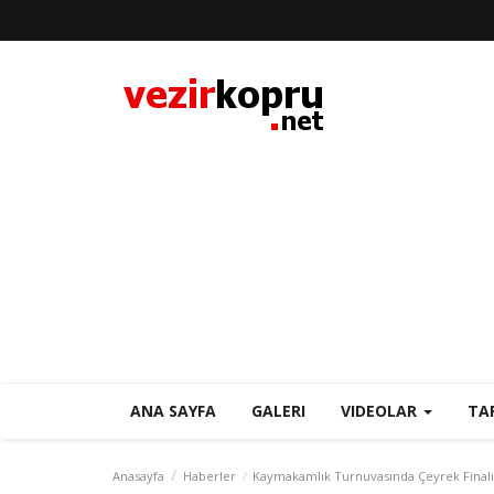
ANA SAYFA
GALERI
VIDEOLAR
TA
Anasayfa
Haberler
Kaymakamlık Turnuvasında Çeyrek Finalis