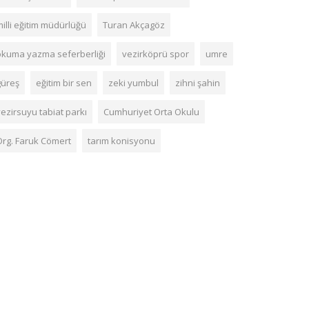
illi eğitim müdürlüğü
Turan Akçagöz
okuma yazma seferberliği
vezirköprü spor
umre
güreş
eğitim bir sen
zeki yumbul
zihni şahin
ezirsuyu tabiat parkı
Cumhuriyet Orta Okulu
Org. Faruk Cömert
tarım konisyonu