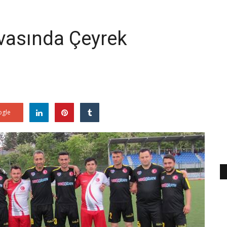
vasında Çeyrek
gle