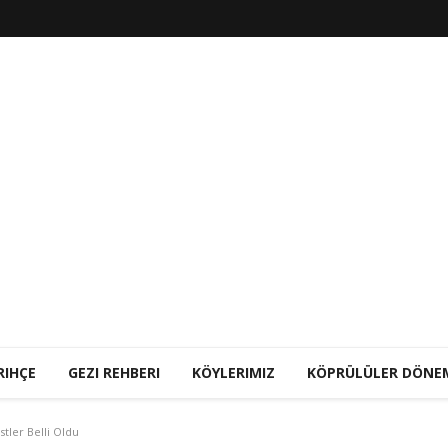
RIHÇE
GEZI REHBERI
KÖYLERIMIZ
KÖPRÜLÜLER DÖNE
tler Belli Oldu