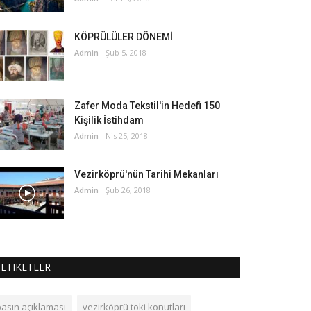
KÖPRÜLÜLER DÖNEMİ
Admin
Şub 5, 2018
Zafer Moda Tekstil'in Hedefi 150
Kişilik İstihdam
Admin
Nis 25, 2018
Vezirköprü'nün Tarihi Mekanları
Admin
Şub 26, 2018
ETIKETLER
basın açıklaması
vezirköprü toki konutları