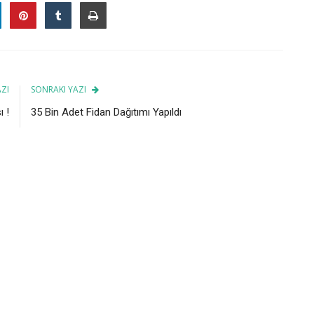
ZI
SONRAKI YAZI
ı !
35 Bin Adet Fidan Dağıtımı Yapıldı