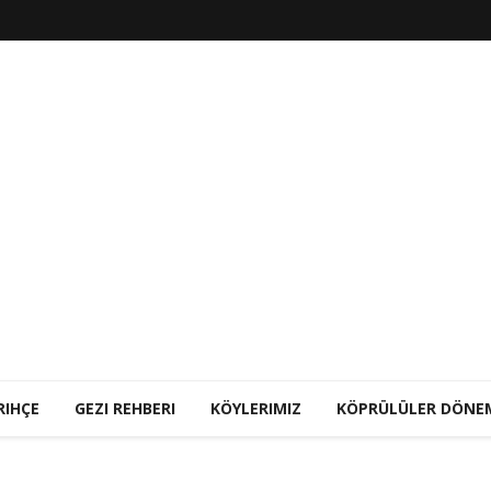
RIHÇE
GEZI REHBERI
KÖYLERIMIZ
KÖPRÜLÜLER DÖNE