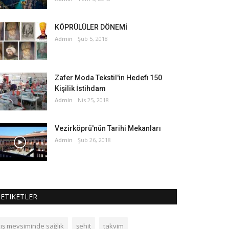
KÖPRÜLÜLER DÖNEMİ
Admin
Şub 5, 2018
Zafer Moda Tekstil'in Hedefi 150
Kişilik İstihdam
Admin
Nis 25, 2018
Vezirköprü'nün Tarihi Mekanları
Admin
Şub 26, 2018
ETIKETLER
kış mevsiminde sağlık
şehit
takvim