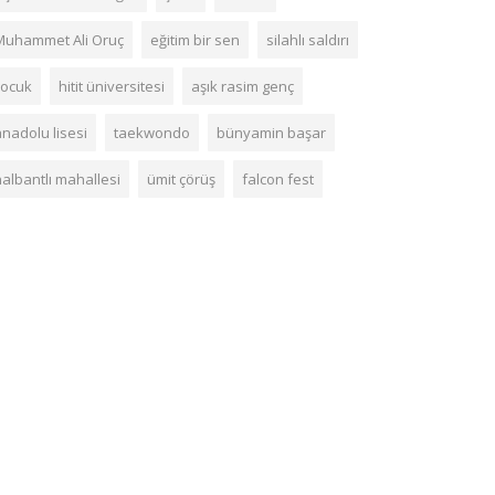
Muhammet Ali Oruç
eğitim bir sen
silahlı saldırı
çocuk
hitit üniversitesi
aşık rasim genç
anadolu lisesi
taekwondo
bünyamin başar
nalbantlı mahallesi
ümit çörüş
falcon fest